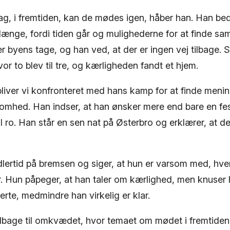
, i fremtiden, kan de mødes igen, håber han. Han b
 længe, fordi tiden går og mulighederne for at finde sa
r byens tage, og han ved, at der er ingen vej tilbage.
vor to blev til tre, og kærligheden fandt et hjem.
bliver vi konfronteret med hans kamp for at finde mening 
tomhed. Han indser, at han ønsker mere end bare en fes
g til ro. Han står en sen nat på Østerbro og erklærer, at
idlertid på bremsen og siger, at hun er varsom med, hv
or. Hun påpeger, at han taler om kærlighed, men knuser h
hjerte, medmindre han virkelig er klar.
lbage til omkvædet, hvor temaet om mødet i fremtide