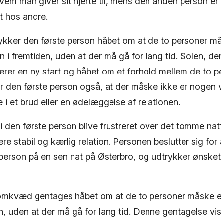
vem man giver sit hjerte til, mens den anden person er
t hos andre.
kker den første person håbet om at de to personer m
i fremtiden, uden at der må gå for lang tid. Solen, der
kerer en ny start og håbet om et forhold mellem de to 
r den første person også, at der måske ikke er nogen ve
 i et brud eller en ødelæggelse af relationen.
vi den første person blive frustreret over det tomme nat
re stabil og kærlig relation. Personen beslutter sig for
person på en sen nat på Østerbro, og udtrykker ønske
e omkvæd gentages håbet om at de to personer måske 
n, uden at der må gå for lang tid. Denne gentagelse vi