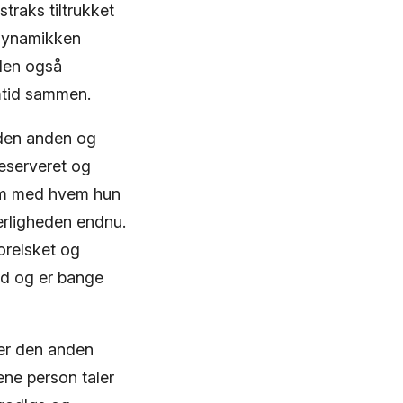
traks tiltrukket
 dynamikken
 den også
mtid sammen.
f den anden og
eserveret og
som med hvem hun
 kærligheden endnu.
orelsket og
nd og er bange
ver den anden
ene person taler