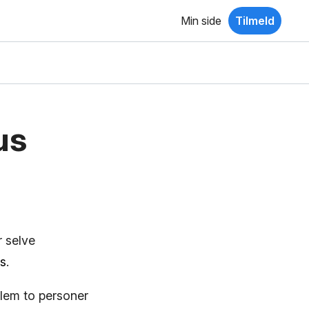
Min side
Tilmeld
us
r selve
cs
.
lem to personer