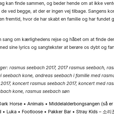
dag kan finde sammen, og beder hende om at ikke vent
 de ved begge, at der er ingen vej tilbage. Sangens ko
i en fremtid, hvor de har skabt en familie og har fundet
 en sang om kærlighedens rejse og håbet om at finde de
ed sine lyrics og sangtekster at berøre os dybt og fa
ger: rasmus seebach 2017, 2017 rasmus seebach, ra
ai seebach kone, andreas seebach i familie med rasm
2017, koncert rasmus seebach 2017, koncert med ra
ebach kone, rasmus seebach søn
Dark Horse
•
Animals
•
Middelalderbongsangen (så er
d
•
Luka
•
Footloose
•
Pakker Bar
•
Stray Kids – 소리