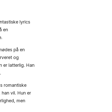
tastiske lyrics
å en
e.
r mødes på en
erveret og
 er latterlig. Han
.
ans romantiske
han vil. Hun er
ærlighed, men