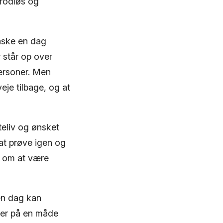
 rodløs og
åske en dag
 står op over
personer. Men
je tilbage, og at
teliv og ønsket
 at prøve igen og
t om at være
en dag kan
ser på en måde