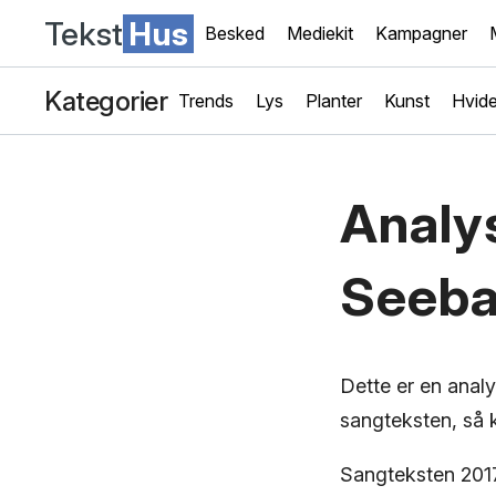
Tekst
Hus
Besked
Mediekit
Kampagner
Kategorier
Trends
Lys
Planter
Kunst
Hvide
Analy
Seeb
Dette er en ana
sangteksten, så k
Sangteksten 201