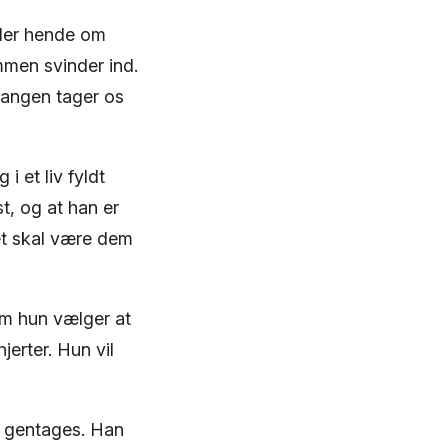
eder hende om
mmen svinder ind.
 Sangen tager os
i et liv fyldt
t, og at han er
 det skal være dem
em hun vælger at
jerter. Hun vil
n gentages. Han