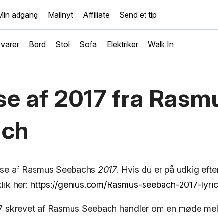
Min adgang
Mailnyt
Affiliate
Send et tip
varer
Bord
Stol
Sofa
Elektriker
Walk In
se af 2017 fra Rasm
ach
lyse af Rasmus Seebachs
2017
. Hvis du er på udkig efte
lik her:
https://genius.com/Rasmus-seebach-2017-lyri
7 skrevet af Rasmus Seebach handler om en møde mel