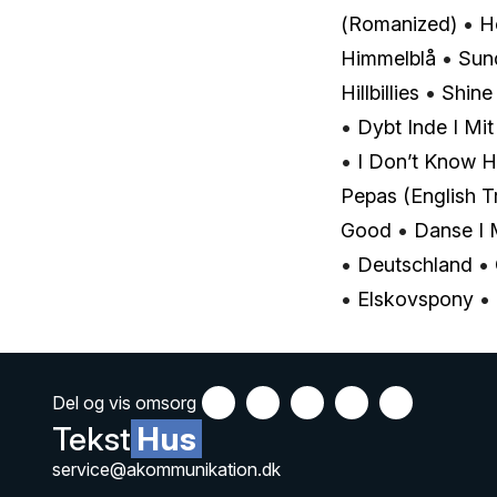
(Romanized)
•
Ho
Himmelblå
•
Sun
Hillbillies
•
Shine
•
Dybt Inde I Mit
•
I Don’t Know 
Pepas (English T
Good
•
Danse I 
•
Deutschland
•
•
Elskovspony
•
Del og vis omsorg
Tekst
Hus
service@akommunikation.dk