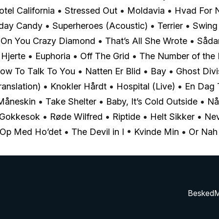
tel California
•
Stressed Out
•
Moldavia
•
Hvad For 
day Candy
•
Superheroes (Acoustic)
•
Terrier
•
Swing
 On You Crazy Diamond
•
That’s All She Wrote
•
Såda
 Hjerte
•
Euphoria
•
Off The Grid
•
The Number of the 
How To Talk To You
•
Natten Er Blid
•
Bay
•
Ghost Divi
ranslation)
•
Knokler Hårdt
•
Hospital (Live)
•
En Dag 
Måneskin
•
Take Shelter
•
Baby, It’s Cold Outside
•
Nå
Gokkesok
•
Røde Wilfred
•
Riptide
•
Helt Sikker
•
Nev
Op Med Ho’det
•
The Devil in I
•
Kvinde Min
•
Or Nah
Besked
M