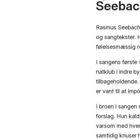
Seeba
Rasmus Seebach er
og sangtekster. 
følelsesmæssig r
I sangens første 
natklub i indre 
tilbageholdende. 
er vant til at im
I broen i sangen 
forslag. Hun kal
varsom med hvem 
samtidig knuser h