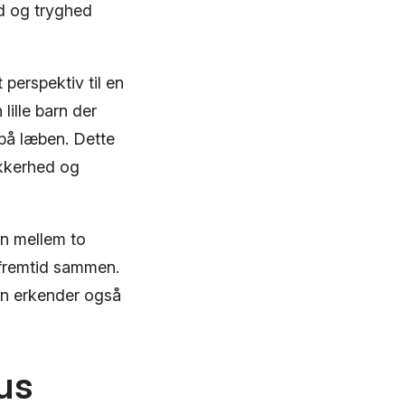
ed og tryghed
 perspektiv til en
lille barn der
 på læben. Dette
ikkerhed og
n mellem to
 fremtid sammen.
en erkender også
us