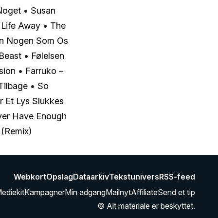
Noget
•
Susan
 Life Away
•
The
n Nogen Som Os
Beast
•
Følelsen
sion
•
Farruko –
Tilbage
•
So
r Et Lys Slukkes
er Have Enough
 (Remix)
Webkort
Opslag
Dataarkiv
Tekstunivers
RSS-feed
ediekit
Kampagner
Min adgang
Mailnyt
Affiliate
Send et tip
© Alt materiale er beskyttet.