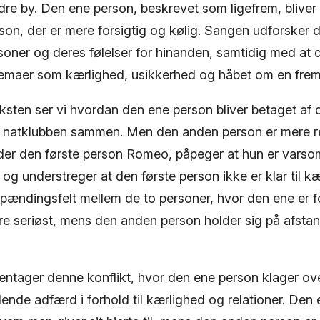
ndre by. Den ene person, beskrevet som ligefrem, bliver s
son, der er mere forsigtig og kølig. Sangen udforsker
soner og deres følelser for hinanden, samtidig med at
 temaer som kærlighed, usikkerhed og håbet om en fre
teksten ser vi hvordan den ene person bliver betaget a
e natklubben sammen. Men den anden person er mere r
lder den første person Romeo, påpeger at hun er var
il, og understreger at den første person ikke er klar til
spændingsfelt mellem de to personer, hvor den ene er f
e seriøst, mens den anden person holder sig på afsta
entager denne konflikt, hvor den ene person klager o
nde adfærd i forhold til kærlighed og relationer. Den 