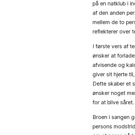
på en natklub i i
af den anden per
mellem de to per
reflekterer over
I første vers af 
ønsker at forlad
afvisende og ka
giver sit hjerte t
Dette skaber et 
ønsker noget mer
for at blive såret.
Broen i sangen g
persons modstride