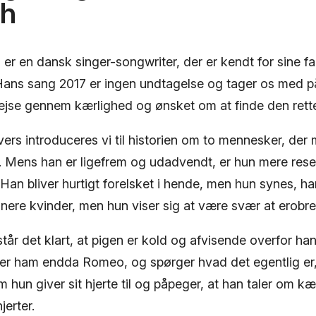
ch
 en dansk singer-songwriter, der er kendt for sine fan
Hans sang 2017 er ingen undtagelse og tager os med p
ejse gennem kærlighed og ønsket om at finde den rett
vers introduceres vi til historien om to mennesker, de
by. Mens han er ligefrem og udadvendt, er hun mere res
Han bliver hurtigt forelsket i hende, men hun synes, han
ponere kvinder, men hun viser sig at være svær at erobre
står det klart, at pigen er kold og afvisende overfor h
der ham endda Romeo, og spørger hvad det egentlig er, 
hun giver sit hjerte til og påpeger, at han taler om k
jerter.