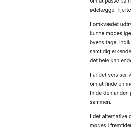
om at passe på h
ødelægger hjerte
I omkvædet udtry
kunne mødes igen 
byens tage, indi
samtidig erkende
det hele kan ende
I andet vers ser 
om at finde en me
finde den anden 
sammen.
I det alternativ
mødes i fremtide