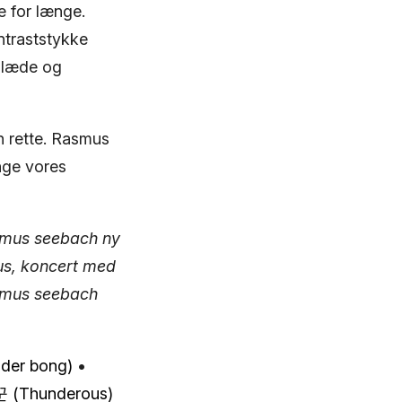
e for længe.
ntraststykke
 glæde og
n rette. Rasmus
nge vores
smus seebach ny
us, koncert med
smus seebach
 der bong)
•
꾼 (Thunderous)