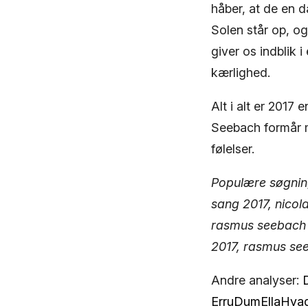
håber, at de en 
Solen står op, og
giver os indblik 
kærlighed.
Alt i alt er 2017
Seebach formår m
følelser.
Populære søgnin
sang 2017, nicol
rasmus seebach 
2017, rasmus se
Andre analyser:
ErruDumEllaHva