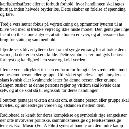
kærlighedsaffære eller et forbudt forhold, hvor handlingen skal tages
hurtigt, inden helvede bryder løs. Dette skaber en følelse af spænding
og fare.
Tredje vers sætter fokus på vejrtrækning og opmuntrer lytteren til at
blive ved med at trække vejret og ikke miste modet. Den gentagne linje
I cant do this alone antyder, at situationen er svær, og at personen har
brug for støtte og sammenhold.
I fjerde vers bliver lytteren bedt om at synge en sang for at holde dem
varme, da der er en stærk kulde. Dette symboliserer muligvis behovet
for trøst og kærlighed i en svær og kold verden.
I femte vers udtrykker teksten en form for foragt eller vrede rettet mod
en bestemt person eller gruppe. Udtrykket spineless laugh antyder en
slags kynisk eller kvalmende latter fra denne person eller gruppe.
Sangen ønsker, at denne persons regler og visdom skal kvæle dem
selv, og at de skal stå til regnskab for deres handlinger.
I outroen gentager teksten ønsket om, at denne person eller gruppe skal
kvæles, og understreger vreden og afstanden mellem dem.
Radiohead er kendt for deres komplekse og symbolsk rige sangtekster,
der ofte involverer politiske, samfundsmæssige og følelsesmæssige
temaer. Exit Music (For A Film) synes at handle om den indre kamp