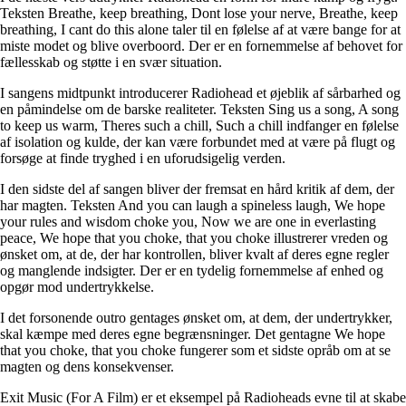
Teksten Breathe, keep breathing, Dont lose your nerve, Breathe, keep
breathing, I cant do this alone taler til en følelse af at være bange for at
miste modet og blive overboord. Der er en fornemmelse af behovet for
fællesskab og støtte i en svær situation.
I sangens midtpunkt introducerer Radiohead et øjeblik af sårbarhed og
en påmindelse om de barske realiteter. Teksten Sing us a song, A song
to keep us warm, Theres such a chill, Such a chill indfanger en følelse
af isolation og kulde, der kan være forbundet med at være på flugt og
forsøge at finde tryghed i en uforudsigelig verden.
I den sidste del af sangen bliver der fremsat en hård kritik af dem, der
har magten. Teksten And you can laugh a spineless laugh, We hope
your rules and wisdom choke you, Now we are one in everlasting
peace, We hope that you choke, that you choke illustrerer vreden og
ønsket om, at de, der har kontrollen, bliver kvalt af deres egne regler
og manglende indsigter. Der er en tydelig fornemmelse af enhed og
opgør mod undertrykkelse.
I det forsonende outro gentages ønsket om, at dem, der undertrykker,
skal kæmpe med deres egne begrænsninger. Det gentagne We hope
that you choke, that you choke fungerer som et sidste opråb om at se
magten og dens konsekvenser.
Exit Music (For A Film) er et eksempel på Radioheads evne til at skabe