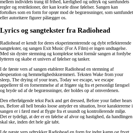
mellem individets trang til frihed, kærlighed og udtryk og samfundets
regler og restriktioner, der kan kvæle disse følelser. Sangen kan
fortolkes som en form for oprør mod de begrænsninger, som samfundet
eller autoritære figurer pålægger os.
Lyrics og sangtekster fra Radiohead
Radiohead er kendt for deres eksperimenterende og dybt reflekterende
sangtekster, og sangen Exit Music (For A Film) er ingen undtagelse.
Med sin dystre stemning og komplekse tekst formår sangen at fordybe
lytteren og skabe et univers af følelser og tanker.
I de første vers af sangen etablerer Radiohead en stemning af
desperation og hemmelighedskræmmeri. Teksten Wake from your
sleep, The drying of your tears, Today we escape, we escape
appellerer til en fornemmelse af at frigøre sig fra et personligt fængsel
og bryde ud af de begrænsninger, der holdes op af omverdenen.
Den efterfølgende tekst Pack and get dressed, Before your father hears
us, Before all hell breaks loose antyder en situation, hvor karaktererne i
sangen er i færd med at flygte fra et usundt og kontrollerende miljø.
Det er tydeligt, at der er en følelse af alvor og hastighed, da handlingen
skal ske, inden det hele går tabt.
I de næste vers udtrykker Radiohead en form for indre kamp og frygt.