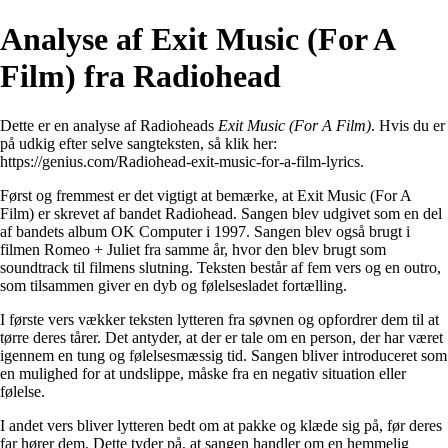
Analyse af Exit Music (For A
Film) fra Radiohead
Dette er en analyse af Radioheads
Exit Music (For A Film)
. Hvis du er
på udkig efter selve sangteksten, så klik her:
https://genius.com/Radiohead-exit-music-for-a-film-lyrics
.
Først og fremmest er det vigtigt at bemærke, at Exit Music (For A
Film) er skrevet af bandet Radiohead. Sangen blev udgivet som en del
af bandets album OK Computer i 1997. Sangen blev også brugt i
filmen Romeo + Juliet fra samme år, hvor den blev brugt som
soundtrack til filmens slutning. Teksten består af fem vers og en outro,
som tilsammen giver en dyb og følelsesladet fortælling.
I første vers vækker teksten lytteren fra søvnen og opfordrer dem til at
tørre deres tårer. Det antyder, at der er tale om en person, der har været
igennem en tung og følelsesmæssig tid. Sangen bliver introduceret som
en mulighed for at undslippe, måske fra en negativ situation eller
følelse.
I andet vers bliver lytteren bedt om at pakke og klæde sig på, før deres
far hører dem. Dette tyder på, at sangen handler om en hemmelig