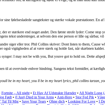
t for sine følelsesladede sangtekster og stærke vokale præstationer. En 
der er stærkere end noget andet. Den første strofe lyder: Come stop your
angens tekst understreger, at selvom den ene person er lille og sårbar, v
 andre siger eller tror. Phil Collins skriver: Dont listen to them, Cause
r også vigtigheden af at være stærk og holde fast, når skæbnen kalder.
ynger: I may not be with you, But youve got to hold on. Dette afspejler 
til at overvinde enhver hindring. Sangens tekst formidler, at kærlighede
youll be in my heart, you ll be in my heart lyrics, phil collins tarzan, yo
•
Fortnite – All night
•
Et Hav Af Udstrakte Hænder
•
All Night Long (
Jeg Født
•
(I Just) Died in Your Arms
•
Anti-Hero
•
Stor Fed Pik
•
Våg
’ Tal Til Mig
•
Save Your Tears
•
Ohne dich
•
Looking For Love
•
I D