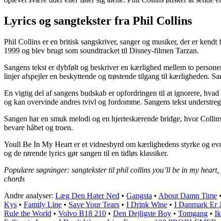
Lyrics og sangtekster fra Phil Collins
Phil Collins er en britisk sangskriver, sanger og musiker, der er kend
1999 og blev brugt som soundtracket til Disney-filmen Tarzan.
Sangens tekst er dybfølt og beskriver en kærlighed mellem to personer, 
linjer afspejler en beskyttende og trøstende tilgang til kærligheden. S
En vigtig del af sangens budskab er opfordringen til at ignorere, hvad
og kan overvinde andres tvivl og fordomme. Sangens tekst understrege
Sangen har en smuk melodi og en hjerteskærende bridge, hvor Collins s
bevare håbet og troen.
Youll Be In My Heart er et vidnesbyrd om kærlighedens styrke og evnen 
og de rørende lyrics gør sangen til en tidløs klassiker.
Populære søgninger: sangtekster til phil collins you’ll be in my heart, 
chords
Andre analyser:
Læg Den Hater Ned
•
Gangsta
•
About Damn Time
Kys
•
Family Line
•
Save Your Tears
•
I Drink Wine
•
I Danmark Er 
Rule the World
•
Volvo B18 210
•
Den Dejligste Boy
•
Tomgang
•
Ik