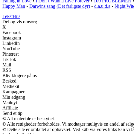
Falling in Love
•
I Don’t Wanna Live Forever
•
100 PROBLEMER
Happy Man
•
Darwins sang (Det farligste dyr)
•
​d.a.u.d.a
•
Night Wit
Tekst
Hus
Del og vis omsorg
X
Facebook
Instagram
LinkedIn
YouTube
Pinterest
TikTok
Mail
RSS
Bliv klogere på os
Besked
Mediekit
Kampagner
Min adgang
Mailnyt
Affiliate
Send et tip
© Alt materiale er beskyttet.
© Alle rettigheder forbeholdes. Vi modtager muligvis en andel af salge
© Dette site er omfattet af ophavsret. Ved køb via vores links kan vi