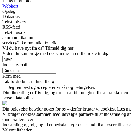
Links i indholdet
Webkort
Opslag
Dataarkiv
Tekstunivers
RSS-feed
TekstHus.dk
akommunikation
service@akommunikation.dk
Vil du have nyt fra os? Tilmeld dig her
Viden du kan bruge med det samme – sendt direkte til dig.
Indtast e-mail
Kom med
Tak fordi du har tilmeldt dig
Jeg har læst og accepterer vilkår og betingelser.
Din tilmelding er frivillig, og du har altid mulighed for at trække den
persondatapolitik.
Din oplevelse betyder noget for os – derfor bruger vi cookies. Læs me
Vi bruger cookies sammen med udvalgte partnere til at indsamle og anal
dine præferencer
Indsamling og adgang til enhedsdata gør os i stand til at levere tilpass
Valgmuligheder