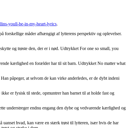
llins-youll-be-in-my-heart-lyrics
.
å forskellige måder afhængigt af lytterens perspektiv og oplevelser.
beskytte og trøste den, der er i nød. Udtrykket For one so small, you
rende kærlighed en forælder har til sit barn. Udtrykket No matter what
. Han påpeger, at selvom de kan virke anderledes, er de dybt indeni
ke er fysisk til stede, opmuntrer han barnet til at holde fast og
e. Dette understreger endnu engang den dybe og vedvarende kærlighed og
tå uanset hvad, kan være en stærk trøst til lytteren, især hvis de har
 trøst og styrke i dem.