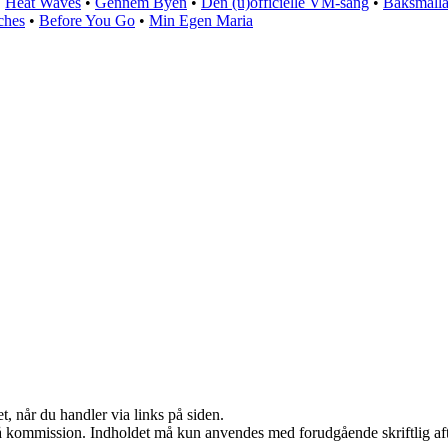
•
Heat Waves
•
Gennem Byen
•
Den (u)officielle VM-sang
•
Baksmäll
ches
•
Before You Go
•
Min Egen Maria
t, når du handler via links på siden.
 få kommission. Indholdet må kun anvendes med forudgående skriftlig aft