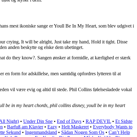
af hans mest ikoniske sange er Youll Be In My Heart, som blev udgivet i
 crying, It will be alright, Just take my hand, Hold it tight. Disse
il den anden beskytte og elske dem ubetinget.
 what do they know?. Sangen ønsker at formidle, at kærlighed er stærk
en form for adskillelse, men samtidig opfordres lytteren til at
n vil være evig og altid til stede. Phil Collins følelsesladede vokal
ull be in my heart chords, phil collins disney, youll be in my heart
All Night)
•
Under Din Sne
•
End of Days
•
RAP DEVIL
•
Et Sidste
en
•
Barfuß am Klavier
•
Eazy
•
Helt Maskeret
•
Everybody Wants to
ette Sekund
•
Ingenmandsland
•
Sådan Nogen Som Os
•
Can’t Help