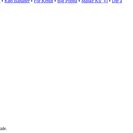
a
•
Køb Bananer
•
For Kendt
•
Big Poppa
•
Måske Ku’ Vi
•
Die a
ale.