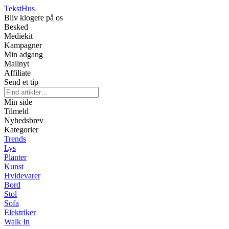
Tekst
Hus
Bliv klogere på os
Besked
Mediekit
Kampagner
Min adgang
Mailnyt
Affiliate
Send et tip
Min side
Tilmeld
Nyhedsbrev
Kategorier
Trends
Lys
Planter
Kunst
Hvidevarer
Bord
Stol
Sofa
Elektriker
Walk In