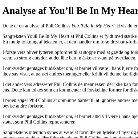
Analyse af You’ll Be In My Heart
Dette er en analyse af Phil Collinss
You’ll Be In My Heart
. Hvis du er
Sangteksten Youll Be In My Heart af Phil Collins er fyldt med stærke 
En mulig tolkning af teksten er, at den handler om forældre-barn-forho
I første vers bliver lytteren opfordret til at stoppe med at græde og fo
seem so strong antyder, at det lille barn måske er svagt på overfladen, 
I omkvædet gentages budskabet om, at barnet vil være i hans hjerte fo
they say viser, at uanset andres meninger eller kritik vil denne kærligh
I det andet vers adresserer Phil Collins de mennesker, der ikke kan fo
ens. Dette kan tolkes som en kommentar til forskellige former for di
I broen søger Phil Collins at opmuntre barnet til at ignorere andres m
bevise andre forkerte.
I omkvædet gentages budskabet om, at barnet altid vil være i hans hje
støtte, som Phil Collins repræsenterer.
Sangtekstens intention synes at være at formidle en følelse af trøst og s
oplevet svære tider eller føler sig alene. Phil Collins ønsker at sende 