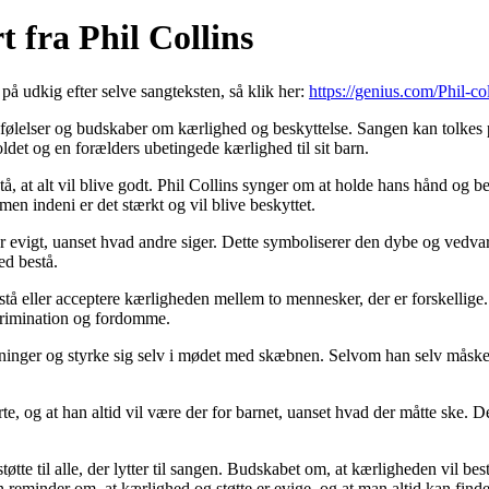
 fra Phil Collins
 på udkig efter selve sangteksten, så klik her:
https://genius.com/Phil-co
følelser og budskaber om kærlighed og beskyttelse. Sangen kan tolkes p
ldet og en forælders ubetingede kærlighed til sit barn.
rstå, at alt vil blive godt. Phil Collins synger om at holde hans hånd og 
men indeni er det stærkt og vil blive beskyttet.
r evigt, uanset hvad andre siger. Dette symboliserer den dybe og vedva
ed bestå.
rstå eller acceptere kærligheden mellem to mennesker, der er forskellige
skrimination og fordomme.
eninger og styrke sig selv i mødet med skæbnen. Selvom han selv måske ik
rte, og at han altid vil være der for barnet, uanset hvad der måtte sk
tøtte til alle, der lytter til sangen. Budskabet om, at kærligheden vil bes
en reminder om, at kærlighed og støtte er evige, og at man altid kan finde