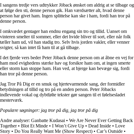
I sangens tredje vers udtrykker Jöback ønsket om aldrig at se tilbage og
at følge den sti, denne person gik. Han værdsætter alt, hvad denne
person har givet ham. Ingen splittelse kan ske i ham, fordi han tror på
denne person.
I omkvædet gentager han endnu engang sin tro og tillid. Uanset om
vinteren smelter til sommer, eller det hvide bliver til sort, eller når folk
tæller ham ud, vil han stadig tro. Selv hvis jorden vakler, eller venner
svigter, så kan intet få ham til at gå tilbage.
I det fjerde vers beder Peter Jöback denne person om at åbne en vej for
ham mod evighedens stærke hav og forsikre ham om, at ingen smerte
eller storm kan stoppe ham. Han ved, at bjerge kan bevæge sig, fordi
han tror på denne person.
Jag Tror På Dig er en smuk og hjertevarmende sang, der formidler
betydningen af tillid og tro på en anden person. Peter Jöbacks
indlevende vokal og dybtfølte tekster gør sangen til et følelsesladet
mesterværk.
Populære søgninger: jag tror på dig, jag tror på dig
Andre analyser:
Ganbatte Kudasai
•
We Are Never Ever Getting Back
Together
•
Blot Et Minde
•
I Won’t Give Up
•
Dead Inside
•
Love
Story
•
Do You Really Want Me (Show Respect)
•
Car’s Outside
•