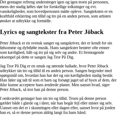
Det gentagne refreng understreger igen og igen troen på personen,
mens der stadig løftes slør for forskellige tolkninger og evt.
vanskeligheder, som hovedpersonen måtte opleve. Sangteksten er en
kraftfuld erklæring om tillid og tro på en anden person, som artisten
ønsker at udtrykke og formidle.
Lyrics og sangtekster fra Peter Jöback
Peter Jöback er en svensk sanger og sangskriver, der er kendt for sin
følsomme og dybtfølte musik. Hans sangtekster berører ofte emner
som kærlighed, håb og tro på sig selv og andre. Et fremragende
eksempel på dette er sangen Jag Tror På Dig.
Jag Tror På Dig er en smuk og rørende ballade, hvor Peter Jöback
udtrykker sin tro og tillid til en anden person. Sangen begynder med
spørgsmål om, hvordan han har det og om kærligheden stadig består.
Han føler sig talt til som et barn og forsøgt jaget ud af byen af dem, der
ikke kunne acceptere hans ændrede planer. Men uanset hvad, siger
Peter Jöback, så tror han på denne person.
I omkvædet gentager han sin tro og tillid. Troen på denne person
gælder både i glæde og i tårer, når han begår fejl eller mister sig selv.
Uanset om det er i skumringen eller dagen efter, uanset hvor på jorden
han er, så er denne person aldrig langt fra hans hånd.