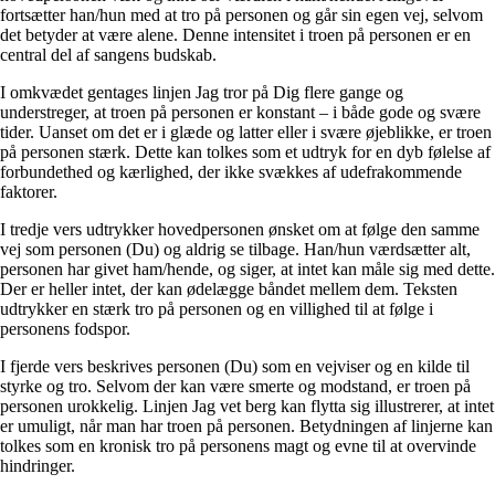
fortsætter han/hun med at tro på personen og går sin egen vej, selvom
det betyder at være alene. Denne intensitet i troen på personen er en
central del af sangens budskab.
I omkvædet gentages linjen Jag tror på Dig flere gange og
understreger, at troen på personen er konstant – i både gode og svære
tider. Uanset om det er i glæde og latter eller i svære øjeblikke, er troen
på personen stærk. Dette kan tolkes som et udtryk for en dyb følelse af
forbundethed og kærlighed, der ikke svækkes af udefrakommende
faktorer.
I tredje vers udtrykker hovedpersonen ønsket om at følge den samme
vej som personen (Du) og aldrig se tilbage. Han/hun værdsætter alt,
personen har givet ham/hende, og siger, at intet kan måle sig med dette.
Der er heller intet, der kan ødelægge båndet mellem dem. Teksten
udtrykker en stærk tro på personen og en villighed til at følge i
personens fodspor.
I fjerde vers beskrives personen (Du) som en vejviser og en kilde til
styrke og tro. Selvom der kan være smerte og modstand, er troen på
personen urokkelig. Linjen Jag vet berg kan flytta sig illustrerer, at intet
er umuligt, når man har troen på personen. Betydningen af linjerne kan
tolkes som en kronisk tro på personens magt og evne til at overvinde
hindringer.