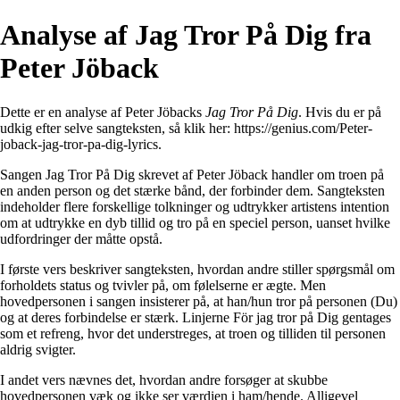
Analyse af Jag Tror På Dig fra
Peter Jöback
Dette er en analyse af Peter Jöbacks
Jag Tror På Dig
. Hvis du er på
udkig efter selve sangteksten, så klik her:
https://genius.com/Peter-
joback-jag-tror-pa-dig-lyrics
.
Sangen Jag Tror På Dig skrevet af Peter Jöback handler om troen på
en anden person og det stærke bånd, der forbinder dem. Sangteksten
indeholder flere forskellige tolkninger og udtrykker artistens intention
om at udtrykke en dyb tillid og tro på en speciel person, uanset hvilke
udfordringer der måtte opstå.
I første vers beskriver sangteksten, hvordan andre stiller spørgsmål om
forholdets status og tvivler på, om følelserne er ægte. Men
hovedpersonen i sangen insisterer på, at han/hun tror på personen (Du)
og at deres forbindelse er stærk. Linjerne För jag tror på Dig gentages
som et refreng, hvor det understreges, at troen og tilliden til personen
aldrig svigter.
I andet vers nævnes det, hvordan andre forsøger at skubbe
hovedpersonen væk og ikke ser værdien i ham/hende. Alligevel