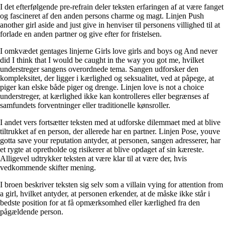
I det efterfølgende pre-refrain deler teksten erfaringen af at være fanget
og fascineret af den anden persons charme og magt. Linjen Push
another girl aside and just give in henviser til personens villighed til at
forlade en anden partner og give efter for fristelsen.
I omkvædet gentages linjerne Girls love girls and boys og And never
did I think that I would be caught in the way you got me, hvilket
understreger sangens overordnede tema. Sangen udforsker den
kompleksitet, der ligger i kærlighed og seksualitet, ved at påpege, at
piger kan elske både piger og drenge. Linjen love is not a choice
understreger, at kærlighed ikke kan kontrolleres eller begrænses af
samfundets forventninger eller traditionelle kønsroller.
I andet vers fortsætter teksten med at udforske dilemmaet med at blive
tiltrukket af en person, der allerede har en partner. Linjen Pose, youve
gotta save your reputation antyder, at personen, sangen adresserer, har
et rygte at opretholde og risikerer at blive opdaget af sin kæreste.
Alligevel udtrykker teksten at være klar til at være der, hvis
vedkommende skifter mening.
I broen beskriver teksten sig selv som a villain vying for attention from
a girl, hvilket antyder, at personen erkender, at de måske ikke står i
bedste position for at få opmærksomhed eller kærlighed fra den
pågældende person.