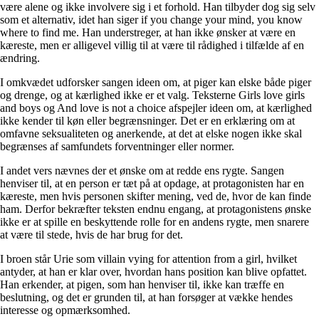
være alene og ikke involvere sig i et forhold. Han tilbyder dog sig selv
som et alternativ, idet han siger if you change your mind, you know
where to find me. Han understreger, at han ikke ønsker at være en
kæreste, men er alligevel villig til at være til rådighed i tilfælde af en
ændring.
I omkvædet udforsker sangen ideen om, at piger kan elske både piger
og drenge, og at kærlighed ikke er et valg. Teksterne Girls love girls
and boys og And love is not a choice afspejler ideen om, at kærlighed
ikke kender til køn eller begrænsninger. Det er en erklæring om at
omfavne seksualiteten og anerkende, at det at elske nogen ikke skal
begrænses af samfundets forventninger eller normer.
I andet vers nævnes der et ønske om at redde ens rygte. Sangen
henviser til, at en person er tæt på at opdage, at protagonisten har en
kæreste, men hvis personen skifter mening, ved de, hvor de kan finde
ham. Derfor bekræfter teksten endnu engang, at protagonistens ønske
ikke er at spille en beskyttende rolle for en andens rygte, men snarere
at være til stede, hvis de har brug for det.
I broen står Urie som villain vying for attention from a girl, hvilket
antyder, at han er klar over, hvordan hans position kan blive opfattet.
Han erkender, at pigen, som han henviser til, ikke kan træffe en
beslutning, og det er grunden til, at han forsøger at vække hendes
interesse og opmærksomhed.