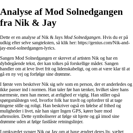
Analyse af Mod Solnedgangen
fra Nik & Jay
Dette er en analyse af Nik & Jays
Mod Solnedgangen
. Hvis du er på
udkig efter selve sangteksten, så klik her:
https://genius.com/Nik-and-
jay-mod-solnedgangen-lyrics
.
Sangen Mod Solnedgangen er skrevet af artisten Nik og har en
dybdegående tekst, der kan tolkes på forskellige måder. Sangen
handler om at leve livet frit og lidenskabeligt, og om at være klar til at
gå en ny vej og forfølge sine drømme.
I første vers beskriver Nik sig selv som en person, der er anderledes og
ikke passer ind i normen. Han taler før han tænker, hvilket sårer hans
nærmeste, men han mener, at ærlighed er vigtig. Han stiller også
spørgsmålstegn ved, hvorfor folk har travlt og opfordrer til at tage
tingene stille og roligt. Han beskriver også en følelse af frihed og
muligheder i livet, når han siger Ingen GPS, kører bare mod
aftensolen. Dette symboliserer at følge sit hjerte og gå imod sine
drømme uden at følge fastlåste retningslinjer.
I omkvædet synger Nik og Jay om at have ændret deres liv, væltet