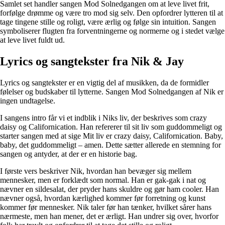
Samlet set handler sangen Mod Solnedgangen om at leve livet frit,
forfølge drømme og være tro mod sig selv. Den opfordrer lytteren til at
tage tingene stille og roligt, være ærlig og følge sin intuition. Sangen
symboliserer flugten fra forventningerne og normerne og i stedet vælge
at leve livet fuldt ud.
Lyrics og sangtekster fra Nik & Jay
Lyrics og sangtekster er en vigtig del af musikken, da de formidler
følelser og budskaber til lytterne. Sangen Mod Solnedgangen af Nik er
ingen undtagelse.
I sangens intro får vi et indblik i Niks liv, der beskrives som crazy
daisy og Californication. Han refererer til sit liv som guddommeligt og
starter sangen med at sige Mit liv er crazy daisy, Californication. Baby,
baby, det guddommeligt – amen. Dette sætter allerede en stemning for
sangen og antyder, at der er en historie bag.
I første vers beskriver Nik, hvordan han bevæger sig mellem
mennesker, men er forklædt som normal. Han er gak-gak i nat og
nævner en sildesalat, der pryder hans skuldre og gør ham cooler. Han
nævner også, hvordan kærlighed kommer før forretning og kunst
kommer før mennesker. Nik taler før han tænker, hvilket sårer hans
nærmeste, men han mener, det er ærligt. Han undrer sig over, hvorfor