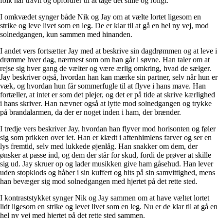
folk har travlt og opfordrer til at tage det stille og roligt.
I omkvædet synger både Nik og Jay om at vælte lortet ligesom en
strike og leve livet som en leg. De er klar til at gå en hel ny vej, mod
solnedgangen, kun sammen med hinanden.
I andet vers fortsætter Jay med at beskrive sin dagdrømmen og at leve i
drømme hver dag, nærmest som om han går i søvne. Han taler om at
rejse sig hver gang de vælter og være ærlig omkring, hvad de sælger.
Jay beskriver også, hvordan han kan mærke sin partner, selv når hun er
væk, og hvordan hun får sommerfugle til at flyve i hans mave. Han
fortæller, at intet er som det plejer, og det er på tide at skrive kærlighed
i hans skriver. Han nævner også at lytte mod solnedgangen og trykke
på brandalarmen, da der er noget inden i ham, der brænder.
I tredje vers beskriver Jay, hvordan han flyver mod horisonten og føler
sig som prikken over iet. Han er klædt i aftenhimlens farver og ser en
lys fremtid, selv med lukkede øjenlåg. Han snakker om dem, der
ønsker at passe ind, og dem der står for skud, fordi de prøver at skille
sig ud. Jay skruer op og lader musikken give ham gåsehud. Han lever
uden stopklods og håber i sin kuffert og hits på sin samvittighed, mens
han bevæger sig mod solnedgangen med hjertet på det rette sted.
I kontraststykket synger Nik og Jay sammen om at have væltet lortet
lidt ligesom en strike og levet livet som en leg. Nu er de klar til at gå en
hel ny vej med hjertet på det rette sted sammen.