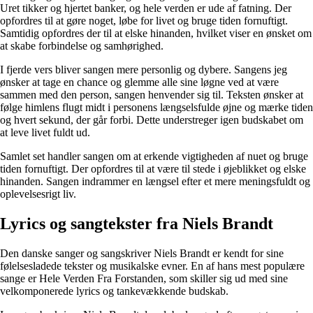
Uret tikker og hjertet banker, og hele verden er ude af fatning. Der
opfordres til at gøre noget, løbe for livet og bruge tiden fornuftigt.
Samtidig opfordres der til at elske hinanden, hvilket viser en ønsket om
at skabe forbindelse og samhørighed.
I fjerde vers bliver sangen mere personlig og dybere. Sangens jeg
ønsker at tage en chance og glemme alle sine løgne ved at være
sammen med den person, sangen henvender sig til. Teksten ønsker at
følge himlens flugt midt i personens længselsfulde øjne og mærke tiden
og hvert sekund, der går forbi. Dette understreger igen budskabet om
at leve livet fuldt ud.
Samlet set handler sangen om at erkende vigtigheden af nuet og bruge
tiden fornuftigt. Der opfordres til at være til stede i øjeblikket og elske
hinanden. Sangen indrammer en længsel efter et mere meningsfuldt og
oplevelsesrigt liv.
Lyrics og sangtekster fra Niels Brandt
Den danske sanger og sangskriver Niels Brandt er kendt for sine
følelsesladede tekster og musikalske evner. En af hans mest populære
sange er Hele Verden Fra Forstanden, som skiller sig ud med sine
velkomponerede lyrics og tankevækkende budskab.