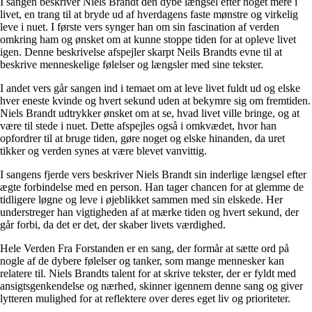
I sangen beskriver Niels Brandt den dybe længsel efter noget mere i
livet, en trang til at bryde ud af hverdagens faste mønstre og virkelig
leve i nuet. I første vers synger han om sin fascination af verden
omkring ham og ønsket om at kunne stoppe tiden for at opleve livet
igen. Denne beskrivelse afspejler skarpt Neils Brandts evne til at
beskrive menneskelige følelser og længsler med sine tekster.
I andet vers går sangen ind i temaet om at leve livet fuldt ud og elske
hver eneste kvinde og hvert sekund uden at bekymre sig om fremtiden.
Niels Brandt udtrykker ønsket om at se, hvad livet ville bringe, og at
være til stede i nuet. Dette afspejles også i omkvædet, hvor han
opfordrer til at bruge tiden, gøre noget og elske hinanden, da uret
tikker og verden synes at være blevet vanvittig.
I sangens fjerde vers beskriver Niels Brandt sin inderlige længsel efter
ægte forbindelse med en person. Han tager chancen for at glemme de
tidligere løgne og leve i øjeblikket sammen med sin elskede. Her
understreger han vigtigheden af at mærke tiden og hvert sekund, der
går forbi, da det er det, der skaber livets værdighed.
Hele Verden Fra Forstanden er en sang, der formår at sætte ord på
nogle af de dybere følelser og tanker, som mange mennesker kan
relatere til. Niels Brandts talent for at skrive tekster, der er fyldt med
ansigtsgenkendelse og nærhed, skinner igennem denne sang og giver
lytteren mulighed for at reflektere over deres eget liv og prioriteter.