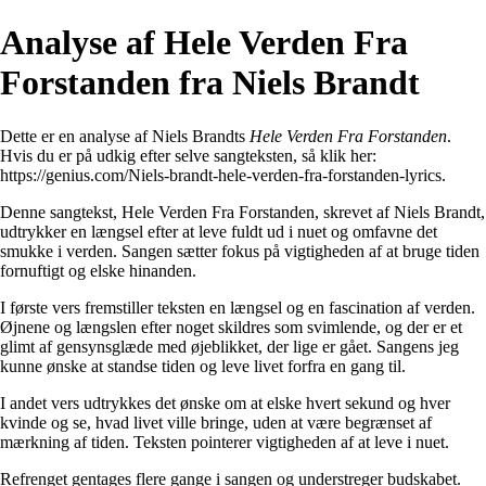
Analyse af Hele Verden Fra
Forstanden fra Niels Brandt
Dette er en analyse af Niels Brandts
Hele Verden Fra Forstanden
.
Hvis du er på udkig efter selve sangteksten, så klik her:
https://genius.com/Niels-brandt-hele-verden-fra-forstanden-lyrics
.
Denne sangtekst, Hele Verden Fra Forstanden, skrevet af Niels Brandt,
udtrykker en længsel efter at leve fuldt ud i nuet og omfavne det
smukke i verden. Sangen sætter fokus på vigtigheden af at bruge tiden
fornuftigt og elske hinanden.
I første vers fremstiller teksten en længsel og en fascination af verden.
Øjnene og længslen efter noget skildres som svimlende, og der er et
glimt af gensynsglæde med øjeblikket, der lige er gået. Sangens jeg
kunne ønske at standse tiden og leve livet forfra en gang til.
I andet vers udtrykkes det ønske om at elske hvert sekund og hver
kvinde og se, hvad livet ville bringe, uden at være begrænset af
mærkning af tiden. Teksten pointerer vigtigheden af at leve i nuet.
Refrenget gentages flere gange i sangen og understreger budskabet.