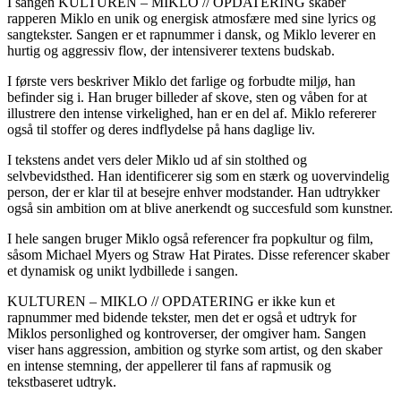
I sangen KULTUREN – MIKLO // OPDATERING skaber
rapperen Miklo en unik og energisk atmosfære med sine lyrics og
sangtekster. Sangen er et rapnummer i dansk, og Miklo leverer en
hurtig og aggressiv flow, der intensiverer textens budskab.
I første vers beskriver Miklo det farlige og forbudte miljø, han
befinder sig i. Han bruger billeder af skove, sten og våben for at
illustrere den intense virkelighed, han er en del af. Miklo refererer
også til stoffer og deres indflydelse på hans daglige liv.
I tekstens andet vers deler Miklo ud af sin stolthed og
selvbevidsthed. Han identificerer sig som en stærk og uovervindelig
person, der er klar til at besejre enhver modstander. Han udtrykker
også sin ambition om at blive anerkendt og succesfuld som kunstner.
I hele sangen bruger Miklo også referencer fra popkultur og film,
såsom Michael Myers og Straw Hat Pirates. Disse referencer skaber
et dynamisk og unikt lydbillede i sangen.
KULTUREN – MIKLO // OPDATERING er ikke kun et
rapnummer med bidende tekster, men det er også et udtryk for
Miklos personlighed og kontroverser, der omgiver ham. Sangen
viser hans aggression, ambition og styrke som artist, og den skaber
en intense stemning, der appellerer til fans af rapmusik og
tekstbaseret udtryk.