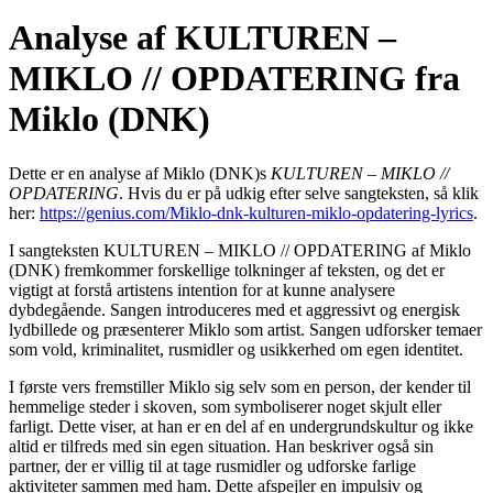
Analyse af KULTUREN –
MIKLO // OPDATERING fra
Miklo (DNK)
Dette er en analyse af Miklo (DNK)s
KULTUREN – MIKLO //
OPDATERING
. Hvis du er på udkig efter selve sangteksten, så klik
her:
https://genius.com/Miklo-dnk-kulturen-miklo-opdatering-lyrics
.
I sangteksten KULTUREN – MIKLO // OPDATERING af Miklo
(DNK) fremkommer forskellige tolkninger af teksten, og det er
vigtigt at forstå artistens intention for at kunne analysere
dybdegående. Sangen introduceres med et aggressivt og energisk
lydbillede og præsenterer Miklo som artist. Sangen udforsker temaer
som vold, kriminalitet, rusmidler og usikkerhed om egen identitet.
I første vers fremstiller Miklo sig selv som en person, der kender til
hemmelige steder i skoven, som symboliserer noget skjult eller
farligt. Dette viser, at han er en del af en undergrundskultur og ikke
altid er tilfreds med sin egen situation. Han beskriver også sin
partner, der er villig til at tage rusmidler og udforske farlige
aktiviteter sammen med ham. Dette afspejler en impulsiv og