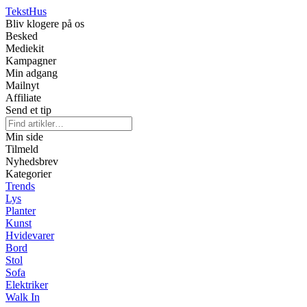
Tekst
Hus
Bliv klogere på os
Besked
Mediekit
Kampagner
Min adgang
Mailnyt
Affiliate
Send et tip
Min side
Tilmeld
Nyhedsbrev
Kategorier
Trends
Lys
Planter
Kunst
Hvidevarer
Bord
Stol
Sofa
Elektriker
Walk In