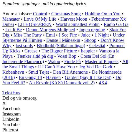
Populære søgninger: miklo opdatering lyrics
Andre analyser:
Control
•
Christmas Song
•
Holding On to You
•
Maneater
•
Love Of My Life
•
Harvest Moon
•
Feberdrømmer Xx
Dubai
•
LITHOSFÆREN
•
World’s Smallest Violin
•
Radio Ga Ga
•
Let It Be
•
Denne Morgens Mulighed
•
Ingen regning
•
Skør For
Dig
•
Miss The Party
•
Emil
•
I See Fire
•
Juice
•
1 Night
•
Under
Stjernerne På Himlen
•
Danse I Måneskin
•
Shoop
•
Don’t Know
Why
•
​lost souls
•
Blodbold (Stillaharuligan)
•
Celestial
•
Pumped
Up Kicks
•
Grease
•
The Bigger Picture
•
​happier
•
Vamos a la
Playa
•
Tænker altid på dig
•
Vossi Bop
•
Costa Del Sol (En
Inciterende Flamenco)
•
Walou
•
Finde På
•
Master of Puppets
•
All
the Small Things
•
If I Can’t Have You
•
Jeg Ved Det Godt
•
København
•
Smid Tøjet
•
Den Blå Anemone
•
De Nominerede
(2016)
•
En Gang Til
•
Havnen
•
Garden (Say It Like Dat)
•
Do
You Feel It?
•
Au Revoir (Kå Så Danmark vol. 2)
•
4X4
Tekst
Hus
Del og vis omsorg
X
Facebook
Instagram
LinkedIn
YouTube
Pinterest