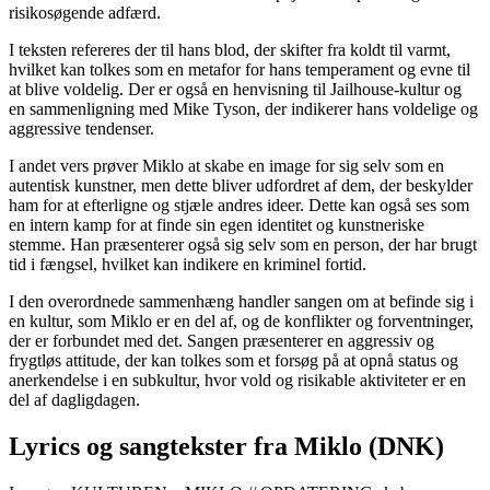
risikosøgende adfærd.
I teksten refereres der til hans blod, der skifter fra koldt til varmt,
hvilket kan tolkes som en metafor for hans temperament og evne til
at blive voldelig. Der er også en henvisning til Jailhouse-kultur og
en sammenligning med Mike Tyson, der indikerer hans voldelige og
aggressive tendenser.
I andet vers prøver Miklo at skabe en image for sig selv som en
autentisk kunstner, men dette bliver udfordret af dem, der beskylder
ham for at efterligne og stjæle andres ideer. Dette kan også ses som
en intern kamp for at finde sin egen identitet og kunstneriske
stemme. Han præsenterer også sig selv som en person, der har brugt
tid i fængsel, hvilket kan indikere en kriminel fortid.
I den overordnede sammenhæng handler sangen om at befinde sig i
en kultur, som Miklo er en del af, og de konflikter og forventninger,
der er forbundet med det. Sangen præsenterer en aggressiv og
frygtløs attitude, der kan tolkes som et forsøg på at opnå status og
anerkendelse i en subkultur, hvor vold og risikable aktiviteter er en
del af dagligdagen.
Lyrics og sangtekster fra Miklo (DNK)