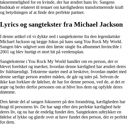
taknemmelighed for en kvinde, der har ændret hans liv. Sangens
budskab er relateret til temaet om kærlighedens transformerende kraft
og betydningen af at finde den perfekte partner.
Lyrics og sangtekster fra Michael Jackson
I denne artikel vil vi dykke ned i sangteksterne fra den legendariske
Michael Jackson og lægge fokus på hans sang You Rock My World.
Sangen blev udgivet som den første single fra albummet Invincible i
2001 og blev hurtigt et stort hit på verdensplan.
Sangteksterne i You Rock My World handler om en person, der er
blevet forelsket og mærker, hvordan denne kærlighed har ændret deres
liv fuldstændigt. Teksterne starter med at beskrive, hvordan mødet med
denne særlige person ændrer måden, de går og taler på. Selvom de
ikke kan forklare de følelser, de har for denne person, ved de, at det er
ægte og beder derfor personen om at blive hos dem og opfylde deres
drømme.
Den første del af sangen fokuserer på den forandring, kærligheden har
bragt til personens liv. De har søgt efter den perfekte kærlighed hele
deres liv, og nu har de endelig fundet den. Sangteksten udtrykker en
følelse af lykke og glæde over at have fundet den person, der er perfekt
for dem.