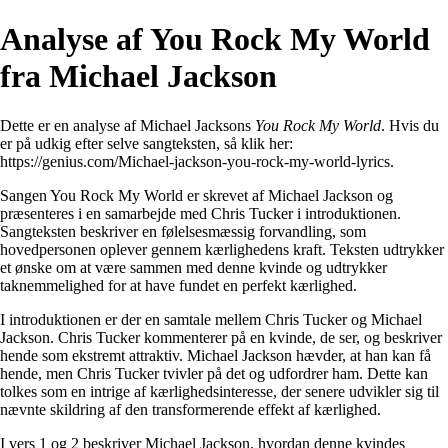
Analyse af You Rock My World
fra Michael Jackson
Dette er en analyse af Michael Jacksons
You Rock My World
. Hvis du
er på udkig efter selve sangteksten, så klik her:
https://genius.com/Michael-jackson-you-rock-my-world-lyrics
.
Sangen You Rock My World er skrevet af Michael Jackson og
præsenteres i en samarbejde med Chris Tucker i introduktionen.
Sangteksten beskriver en følelsesmæssig forvandling, som
hovedpersonen oplever gennem kærlighedens kraft. Teksten udtrykker
et ønske om at være sammen med denne kvinde og udtrykker
taknemmelighed for at have fundet en perfekt kærlighed.
I introduktionen er der en samtale mellem Chris Tucker og Michael
Jackson. Chris Tucker kommenterer på en kvinde, de ser, og beskriver
hende som ekstremt attraktiv. Michael Jackson hævder, at han kan få
hende, men Chris Tucker tvivler på det og udfordrer ham. Dette kan
tolkes som en intrige af kærlighedsinteresse, der senere udvikler sig til
nævnte skildring af den transformerende effekt af kærlighed.
I vers 1 og 2 beskriver Michael Jackson, hvordan denne kvindes