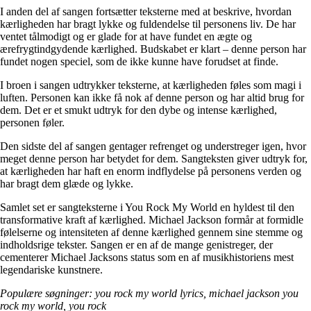
I anden del af sangen fortsætter teksterne med at beskrive, hvordan
kærligheden har bragt lykke og fuldendelse til personens liv. De har
ventet tålmodigt og er glade for at have fundet en ægte og
ærefrygtindgydende kærlighed. Budskabet er klart – denne person har
fundet nogen speciel, som de ikke kunne have forudset at finde.
I broen i sangen udtrykker teksterne, at kærligheden føles som magi i
luften. Personen kan ikke få nok af denne person og har altid brug for
dem. Det er et smukt udtryk for den dybe og intense kærlighed,
personen føler.
Den sidste del af sangen gentager refrenget og understreger igen, hvor
meget denne person har betydet for dem. Sangteksten giver udtryk for,
at kærligheden har haft en enorm indflydelse på personens verden og
har bragt dem glæde og lykke.
Samlet set er sangteksterne i You Rock My World en hyldest til den
transformative kraft af kærlighed. Michael Jackson formår at formidle
følelserne og intensiteten af denne kærlighed gennem sine stemme og
indholdsrige tekster. Sangen er en af de mange genistreger, der
cementerer Michael Jacksons status som en af musikhistoriens mest
legendariske kunstnere.
Populære søgninger: you rock my world lyrics, michael jackson you
rock my world, you rock