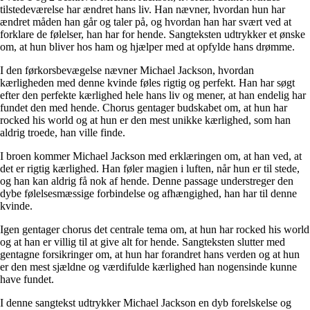
tilstedeværelse har ændret hans liv. Han nævner, hvordan hun har
ændret måden han går og taler på, og hvordan han har svært ved at
forklare de følelser, han har for hende. Sangteksten udtrykker et ønske
om, at hun bliver hos ham og hjælper med at opfylde hans drømme.
I den førkorsbevægelse nævner Michael Jackson, hvordan
kærligheden med denne kvinde føles rigtig og perfekt. Han har søgt
efter den perfekte kærlighed hele hans liv og mener, at han endelig har
fundet den med hende. Chorus gentager budskabet om, at hun har
rocked his world og at hun er den mest unikke kærlighed, som han
aldrig troede, han ville finde.
I broen kommer Michael Jackson med erklæringen om, at han ved, at
det er rigtig kærlighed. Han føler magien i luften, når hun er til stede,
og han kan aldrig få nok af hende. Denne passage understreger den
dybe følelsesmæssige forbindelse og afhængighed, han har til denne
kvinde.
Igen gentager chorus det centrale tema om, at hun har rocked his world
og at han er villig til at give alt for hende. Sangteksten slutter med
gentagne forsikringer om, at hun har forandret hans verden og at hun
er den mest sjældne og værdifulde kærlighed han nogensinde kunne
have fundet.
I denne sangtekst udtrykker Michael Jackson en dyb forelskelse og