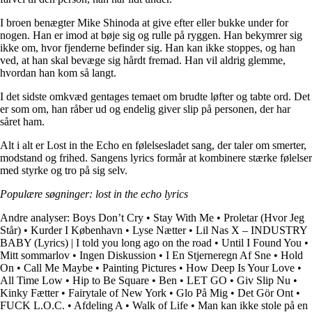
I broen benægter Mike Shinoda at give efter eller bukke under for
nogen. Han er imod at bøje sig og rulle på ryggen. Han bekymrer sig
ikke om, hvor fjenderne befinder sig. Han kan ikke stoppes, og han
ved, at han skal bevæge sig hårdt fremad. Han vil aldrig glemme,
hvordan han kom så langt.
I det sidste omkvæd gentages temaet om brudte løfter og tabte ord. Det
er som om, han råber ud og endelig giver slip på personen, der har
såret ham.
Alt i alt er Lost in the Echo en følelsesladet sang, der taler om smerter,
modstand og frihed. Sangens lyrics formår at kombinere stærke følelser
med styrke og tro på sig selv.
Populære søgninger: lost in the echo lyrics
Andre analyser:
Boys Don’t Cry
•
Stay With Me
•
Proletar (Hvor Jeg
Står)
•
Kurder I København
•
Lyse Nætter
•
Lil Nas X – INDUSTRY
BABY (Lyrics) | I told you long ago on the road
•
Until I Found You
•
Mitt sommarlov
•
Ingen Diskussion
•
I En Stjerneregn Af Sne
•
Hold
On
•
Call Me Maybe
•
Painting Pictures
•
How Deep Is Your Love
•
All Time Low
•
Hip to Be Square
•
Ben
•
LET GO
•
Giv Slip Nu
•
Kinky Fætter
•
Fairytale of New York
•
Glo På Mig
•
Det Gör Ont
•
FUCK L.O.C.
•
Afdeling A
•
Walk of Life
•
Man kan ikke stole på en