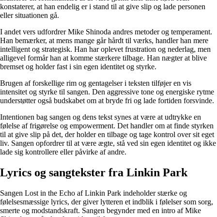
konstaterer, at han endelig er i stand til at give slip og lade personen
eller situationen gå.
I andet vers udfordrer Mike Shinoda andres metoder og temperament.
Han bemærker, at mens mange går hårdt til værks, handler han mere
intelligent og strategisk. Han har oplevet frustration og nederlag, men
alligevel formår han at komme stærkere tilbage. Han nægter at blive
bremset og holder fast i sin egen identitet og styrke.
Brugen af ​​forskellige rim og gentagelser i teksten tilføjer en vis
intensitet og styrke til sangen. Den aggressive tone og energiske rytme
understøtter også budskabet om at bryde fri og lade fortiden forsvinde.
Intentionen bag sangen og dens tekst synes at være at udtrykke en
følelse af frigørelse og empowerment. Det handler om at finde styrken
til at give slip på det, der holder en tilbage og tage kontrol over sit eget
liv. Sangen opfordrer til at være ægte, stå ved sin egen identitet og ikke
lade sig kontrollere eller påvirke af andre.
Lyrics og sangtekster fra Linkin Park
Sangen Lost in the Echo af Linkin Park indeholder stærke og
følelsesmæssige lyrics, der giver lytteren et indblik i følelser som sorg,
smerte og modstandskraft. Sangen begynder med en intro af Mike