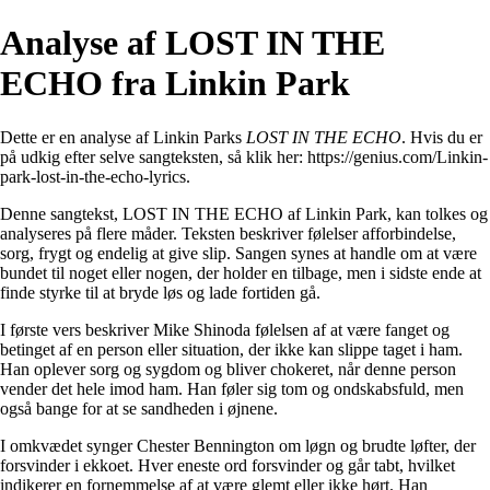
Analyse af LOST IN THE
ECHO fra Linkin Park
Dette er en analyse af Linkin Parks
LOST IN THE ECHO
. Hvis du er
på udkig efter selve sangteksten, så klik her:
https://genius.com/Linkin-
park-lost-in-the-echo-lyrics
.
Denne sangtekst, LOST IN THE ECHO af Linkin Park, kan tolkes og
analyseres på flere måder. Teksten beskriver følelser afforbindelse,
sorg, frygt og endelig at give slip. Sangen synes at handle om at være
bundet til noget eller nogen, der holder en tilbage, men i sidste ende at
finde styrke til at bryde løs og lade fortiden gå.
I første vers beskriver Mike Shinoda følelsen af at være fanget og
betinget af en person eller situation, der ikke kan slippe taget i ham.
Han oplever sorg og sygdom og bliver chokeret, når denne person
vender det hele imod ham. Han føler sig tom og ondskabsfuld, men
også bange for at se sandheden i øjnene.
I omkvædet synger Chester Bennington om løgn og brudte løfter, der
forsvinder i ekkoet. Hver eneste ord forsvinder og går tabt, hvilket
indikerer en fornemmelse af at være glemt eller ikke hørt. Han