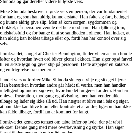
Shinoda og går derefter videre til første vers.
Mike Shinoda beskriver i første vers en person, der var fundamentet
for ham, og som han aldrig kunne erstatte. Han følte sig ført, betinget
og kunne aldrig give slip. Men så kom sorgen, sygdommen og
chokket, når personen vendte det hele mod ham. Han følte sig tom,
ondskabsfuld og for bange til at se sandheden i øjnene. Han indser, at
han aldrig kan holdes tilbage eller op, fordi han har kontrol over sig
selv.
I omkvædet, sunget af Chester Bennington, finder vi temaet om brudte
løfter og hvordan hvert ord bliver glemt i ekkoet. Han siger også farvel
til en sidste løgn og giver slip på personen. Dette afspejler en katarsis
og en frigørelse fra smerterne.
I andet vers udfordrer Mike Shinoda sin egen vilje og sit eget hjerte.
Han bemærker, hvordan andre går hårdt til værks, men han handler
intelligent og undrer sig over, hvordan det fungerer for dem. Han har
oplevet frustration, modgang og afvisning, men han vender altid
tilbage og lader sig ikke slå ud. Han nægter at blive sat i bås og siger,
at han ikke kan blive klont eller kontroleret af andre, ligesom han ikke
kan falde tilbage, fordi han er kommet for langt.
I omkvædet gentages temaet om tabte løfter og lyde, der går tabt i
ekkoet. Denne gang med mere overbevisning og styrke. Han siger
farvel til den person, han har lidt under.