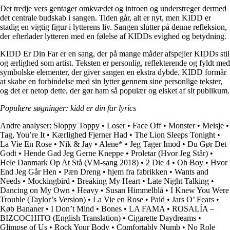
Det tredje vers gentager omkvædet og introen og understreger dermed
det centrale budskab i sangen. Tiden går, alt er nyt, men KIDD er
stadig en vigtig figur i lytterens liv. Sangen slutter på denne refleksion,
der efterlader lytteren med en følelse af KIDDs evighed og betydning.
KIDD Er Din Far er en sang, der på mange måder afspejler KIDDs stil
og ærlighed som artist. Teksten er personlig, reflekterende og fyldt med
symbolske elementer, der giver sangen en ekstra dybde. KIDD formår
at skabe en forbindelse med sin lytter gennem sine personlige tekster,
og det er netop dette, der gør ham så populær og elsket af sit publikum.
Populære søgninger: kidd er din far lyrics
Andre analyser:
Sloppy Toppy
•
Loser
•
Face Off
•
Monster
•
Meisje
•
Tag, You’re It
•
Kærlighed Fjerner Had
•
The Lion Sleeps Tonight
•
La Vie En Rose
•
Nik & Jay
•
Alene*
•
Jeg Tager Imod
•
Du Gør Det
Godt
•
Hende Gad Jeg Gerne Kneppe
•
Proletar (Hvor Jeg Står)
•
Hele Danmark Op At Stå (VM-sang 2018)
•
2 Die 4
•
Oh Boy
•
Hvor
End Jeg Går Hen
•
Pæn Dreng
•
​hjem fra fabrikken
•
Wants and
Needs
•
Mockingbird
•
Breaking My Heart
•
Late Night Talking
•
Dancing on My Own
•
Heavy
•
Susan Himmelblå
•
I Knew You Were
Trouble (Taylor’s Version)
•
La Vie en Rose
•
Paid
•
Jars O’ Fears
•
Køb Bananer
•
I Don’t Mind
•
Bones
•
LA FAMA
•
ROSALÍA –
BIZCOCHITO (English Translation)
•
Cigarette Daydreams
•
Glimpse of Us
•
Rock Your Body
•
Comfortably Numb
•
No Role