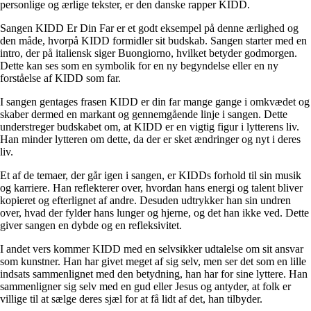
personlige og ærlige tekster, er den danske rapper KIDD.
Sangen KIDD Er Din Far er et godt eksempel på denne ærlighed og
den måde, hvorpå KIDD formidler sit budskab. Sangen starter med en
intro, der på italiensk siger Buongiorno, hvilket betyder godmorgen.
Dette kan ses som en symbolik for en ny begyndelse eller en ny
forståelse af KIDD som far.
I sangen gentages frasen KIDD er din far mange gange i omkvædet og
skaber dermed en markant og gennemgående linje i sangen. Dette
understreger budskabet om, at KIDD er en vigtig figur i lytterens liv.
Han minder lytteren om dette, da der er sket ændringer og nyt i deres
liv.
Et af de temaer, der går igen i sangen, er KIDDs forhold til sin musik
og karriere. Han reflekterer over, hvordan hans energi og talent bliver
kopieret og efterlignet af andre. Desuden udtrykker han sin undren
over, hvad der fylder hans lunger og hjerne, og det han ikke ved. Dette
giver sangen en dybde og en refleksivitet.
I andet vers kommer KIDD med en selvsikker udtalelse om sit ansvar
som kunstner. Han har givet meget af sig selv, men ser det som en lille
indsats sammenlignet med den betydning, han har for sine lyttere. Han
sammenligner sig selv med en gud eller Jesus og antyder, at folk er
villige til at sælge deres sjæl for at få lidt af det, han tilbyder.