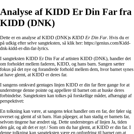
Analyse af KIDD Er Din Far fra
KIDD (DNK)
Dette er en analyse af KIDD (DNK)s
KIDD Er Din Far
. Hvis du er
på udkig efter selve sangteksten, så klik her:
https://genius.com/Kidd-
dnk-kidd-er-din-far-lyrics
.
I sangteksten KIDD Er Din Far af artisten KIDD (DNK), handler det
om forholdet mellem faderen, KIDD, og hans barn. Sangen sætter
fokus på det nye og forandrede forhold mellem dem, hvor barnet synes
at have glemt, at KIDD er deres far.
I sangens omkvæd gentages linjen KIDD er din far flere gange for at
understrege denne pointe og appellere til barnet om at huske deres
forbindelse. Sangteksten kan tolkes på forskellige måder, afhængigt af
perspektivet:
En tolkning kan være, at sangens tekst handler om en far, der føler sig
overset og glemt af sit barn. Han påpeger, at han stadig er barnets far,
selvom tingene har ændret sig. Dette understreges af linjen Ja, tiden
den går, og alt det er nyt / Som om du har glemt, at KIDD er din far. I
denne tolkning kan sangteksten være en opfordring til barnet om at