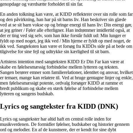
genopdage og værdsætte forholdet til sin far.
En anden tolkning kan være, at KIDD reflekterer over sin rolle som far
og den påvirkning, han har på sit barns liv. Han beskriver sin glæde
ved at se sit barn vokse op og bringe energi til hans liv: Din energi gør,
at jeg griner / Føler alle efterligner. Han indrømmer imidlertid også, at
der er ting ved sig selv, som han ikke forstår fuldt ud: Min lunger er
fyldt op med noget, jeg ikk ved / Min hjerne er fyldt op med noget, de
ikk ved. Sangteksten kan være et forsøg fra KIDDs side på at bede om
tilgivelse for sine fejl og udtrykke sin kærlighed til sit barn.
Artistens intention med sangteksten KIDD Er Din Far kan være at
skabe en følelsesmæssig forbindelse mellem lytteren og teksten.
Sangen berører emner som familierelationer, identitet og ansvar, hvilket
er temaer, mange kan relatere til. Ved at bruge gentagne linjer og enkle,
men følelsesmæssigt potente, ordvalg forsøger KIDD at ramme et
bredt publikum og skabe en stærk følelse af forbindelse mellem
lytteren og sangens budskab.
Lyrics og sangtekster fra KIDD (DNK)
Lyrics og sangtekster har altid haft en central rolle inden for
musikverdenen. De formidler følelser, budskaber og historier gennem
ord og melodier. En af de kunstnere, der er kendt for sine dybt