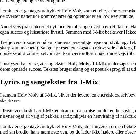
uafhængighed og selvværdig tone.
I omkvædet gentages udtrykket Holy Moly som et udtryk for overraskelse
de overser hadefulde kommentarer og opretholder en low-key attitude, hv
Andet vers præsenterer et nyt medlem af sangen ved navn Hakeem. Hakeem
egen succes og luksuriøse livsstil. Sammen med J-Mix beskriver Hakeem
Tredje vers fokuserer på kunstnerens personlige rejse og udvikling. Teks
skarp som machete). Sangen præsenterer også en ride-or-die chick og fre
opnåelse af drømme, selvom der kan være udfordringer undervejs (til d
I analysen kan vi se, at sangteksten Holy Moly af J-Mix undersøger te
deres opnåede succes. Teksten bruger slang og et poetisk sprog til at ud
Lyrics og sangtekster fra J-Mix
I sangen Holy Moly af J-Mix, bliver der leveret en energisk og selvbevids
skeptikere.
I første vers beskriver J-Mix en drøm om at cruise rundt i en luksusbil,
nævner også sit valg af pakker, sandsynligvis en henvisning til narkotik
I omkvædet gentages udtrykket Holy Moly, der fungerer som en bekræf
med sin brodie, hans nærmeste ven, og de lader ikke hadere eller obser