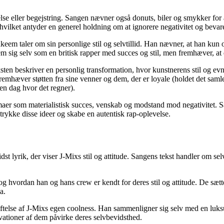
 eller begejstring. Sangen nævner også donuts, biler og smykker for at 
ilket antyder en generel holdning om at ignorere negativitet og bevare 
 taler om sin personlige stil og selvtillid. Han nævner, at han kun om
 sig selv som en britisk rapper med succes og stil, men fremhæver, at 
ten beskriver en personlig transformation, hvor kunstnerens stil og evne 
mhæver støtten fra sine venner og dem, der er loyale (holdet det samlet
en dag hvor det regner).
maer som materialistisk succes, venskab og modstand mod negativitet. S
trykke disse ideer og skabe en autentisk rap-oplevelse.
t lyrik, der viser J-Mixs stil og attitude. Sangens tekst handler om selvf
 og hvordan han og hans crew er kendt for deres stil og attitude. De sæt
a.
telse af J-Mixs egen coolness. Han sammenligner sig selv med en luks
vationer af dem påvirke deres selvbevidsthed.