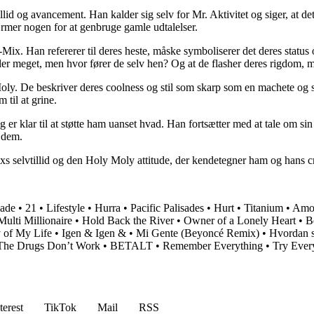
llid og avancement. Han kalder sig selv for Mr. Aktivitet og siger, at de
mer nogen for at genbruge gamle udtalelser.
. Han refererer til deres heste, måske symboliserer det deres status 
aler meget, men hvor fører de selv hen? Og at de flasher deres rigdom, m
oly. De beskriver deres coolness og stil som skarp som en machete og sig
til at grine.
og er klar til at støtte ham uanset hvad. Han fortsætter med at tale om sin
 dem.
s selvtillid og den Holy Moly attitude, der kendetegner ham og hans c
ade
•
21
•
Lifestyle
•
Hurra
•
Pacific Palisades
•
Hurt
•
Titanium
•
Amor
Multi Millionaire
•
Hold Back the River
•
Owner of a Lonely Heart
•
B
 of My Life
•
Igen & Igen &
•
Mi Gente (Beyoncé Remix)
•
Hvordan s
The Drugs Don’t Work
•
BETALT
•
Remember Everything
•
Try Ever
terest
TikTok
Mail
RSS