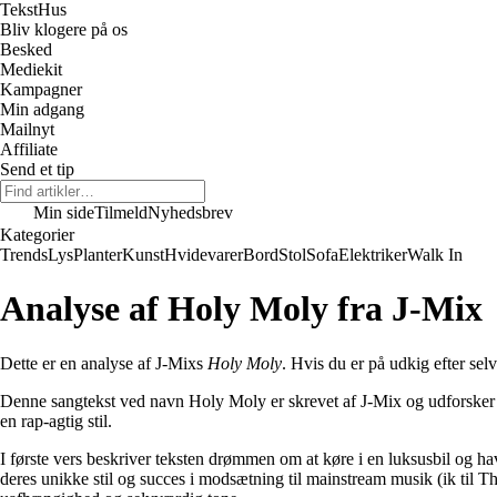
Tekst
Hus
Bliv klogere på os
Besked
Mediekit
Kampagner
Min adgang
Mailnyt
Affiliate
Send et tip
Min side
Tilmeld
Nyhedsbrev
Kategorier
Trends
Lys
Planter
Kunst
Hvidevarer
Bord
Stol
Sofa
Elektriker
Walk In
Analyse af Holy Moly fra J-Mix
Dette er en analyse af J-Mixs
Holy Moly
. Hvis du er på udkig efter sel
Denne sangtekst ved navn Holy Moly er skrevet af J-Mix og udforsker f
en rap-agtig stil.
I første vers beskriver teksten drømmen om at køre i en luksusbil og ha
deres unikke stil og succes i modsætning til mainstream musik (ik til T