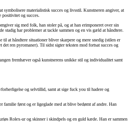
symbolisere materialistisk succes og livsstil. Kunstneren angiver, at
positivitet og succes.
giver sig med folk, han stoler på, og at han erimponeret over sin
de stadig har problemer at tackle sammen og en vis gæld at håndtere.
til at håndtere situationer bliver skarpere og mere snedig (stilen er
 det ren pyromaner). Til sidst sigter teksten mod fortsat succes og
angen fremhæver også kunstnerens unikke stil og individualitet samt
orherligelse og selvtillid, samt at sige fuck you til hadere og
ter familie først og er ligeglade med at blive bedømt af andre. Han
uriøs Rolex-ur og skinner i skindpels og en guld kæde. Han er sammen