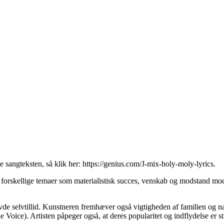
ve sangteksten, så klik her:
https://genius.com/J-mix-holy-moly-lyrics
.
orskellige temaer som materialistisk succes, venskab og modstand mod 
vde selvtillid. Kunstneren fremhæver også vigtigheden af ​​familien og n
he Voice). Artisten påpeger også, at deres popularitet og indflydelse er