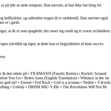
t er på tide at sætte tempoet. Han nævner, at han ikke har brug for
og indflydelse, og udfordrer nogen til et væddemål. Han nævner også
en er i gæld.
er, at de er som spaghetti, der snoer sig rundt og er svære at håndtere.
 egen selvtillid og siger, at dette kun er begyndelsen af hans succes.
rew.
 & den sidste pil
•
TRÆMAND (Faustix Remix)
•
Rockin’ Around
efore You Go
•
Boten Anna (English Translation)
•
Whiskey in the Jar
er gud ud?
•
Ensom
•
Fed Rock
•
​God is a woman
•
Nedtur
•
T-Kryds
ything
•
Unholy
•
DRØM MIG VÆK
•
The Revolution Will Not Be