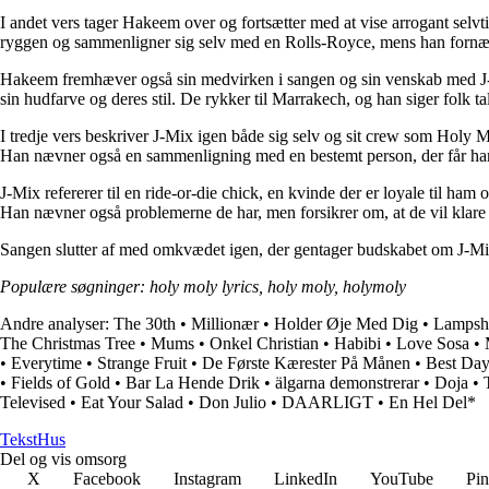
I andet vers tager Hakeem over og fortsætter med at vise arrogant selvti
ryggen og sammenligner sig selv med en Rolls-Royce, mens han fornær
Hakeem fremhæver også sin medvirken i sangen og sin venskab med J-Mix
sin hudfarve og deres stil. De rykker til Marrakech, og han siger folk t
I tredje vers beskriver J-Mix igen både sig selv og sit crew som Holy M
Han nævner også en sammenligning med en bestemt person, der får ham 
J-Mix refererer til en ride-or-die chick, en kvinde der er loyale til ham 
Han nævner også problemerne de har, men forsikrer om, at de vil klare
Sangen slutter af med omkvædet igen, der gentager budskabet om J-Mix
Populære søgninger: holy moly lyrics, holy moly, holymoly
Andre analyser:
The 30th
•
Millionær
•
Holder Øje Med Dig
•
Lampsh
The Christmas Tree
•
Mums
•
Onkel Christian
•
Habibi
•
Love Sosa
•
•
Everytime
•
Strange Fruit
•
De Første Kærester På Månen
•
Best Day
•
Fields of Gold
•
Bar La Hende Drik
•
älgarna demonstrerar
•
Doja
•
Televised
•
Eat Your Salad
•
Don Julio
•
DAARLIGT
•
En Hel Del*
Tekst
Hus
Del og vis omsorg
X
Facebook
Instagram
LinkedIn
YouTube
Pin