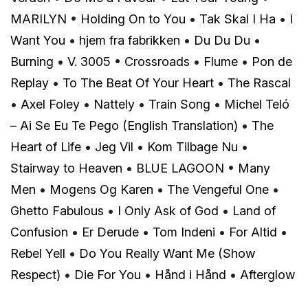
MARILYN
•
Holding On to You
•
Tak Skal I Ha
•
I
Want You
•
​hjem fra fabrikken
•
Du Du Du
•
Burning
•
V. 3005
•
Crossroads
•
Flume
•
Pon de
Replay
•
To The Beat Of Your Heart
•
The Rascal
•
Axel Foley
•
Nattely
•
Train Song
•
Michel Teló
– Ai Se Eu Te Pego (English Translation)
•
The
Heart of Life
•
Jeg Vil
•
Kom Tilbage Nu
•
Stairway to Heaven
•
BLUE LAGOON
•
Many
Men
•
Mogens Og Karen
•
The Vengeful One
•
Ghetto Fabulous
•
I Only Ask of God
•
Land of
Confusion
•
Er Derude
•
Tom Indeni
•
For Altid
•
Rebel Yell
•
Do You Really Want Me (Show
Respect)
•
Die For You
•
Hånd i Hånd
•
Afterglow