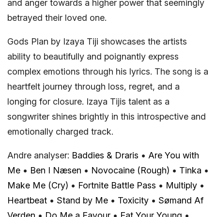
and anger towards a higher power that seemingly
betrayed their loved one.
Gods Plan by Izaya Tiji showcases the artists
ability to beautifully and poignantly express
complex emotions through his lyrics. The song is a
heartfelt journey through loss, regret, and a
longing for closure. Izaya Tijis talent as a
songwriter shines brightly in this introspective and
emotionally charged track.
Andre analyser:
Baddies & Draris
•
Are You with
Me
•
Ben I Næsen
•
Novocaine (Rough)
•
Tinka
•
Make Me (Cry)
•
Fortnite Battle Pass
•
Multiply
•
Heartbeat
•
Stand by Me
•
Toxicity
•
Sømand Af
Verden
•
Do Me a Favour
•
Eat Your Young
•