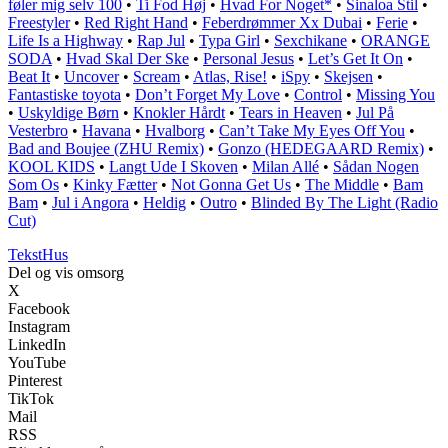
føler mig selv 100
•
Ti Fod Høj
•
Hvad For Noget*
•
Sinaloa Stil
•
Freestyler
•
Red Right Hand
•
Feberdrømmer Xx Dubai
•
Ferie
•
Life Is a Highway
•
Rap Jul
•
Typa Girl
•
Sexchikane
•
ORANGE
SODA
•
Hvad Skal Der Ske
•
Personal Jesus
•
Let’s Get It On
•
Beat It
•
Uncover
•
Scream
•
Atlas, Rise!
•
​iSpy
•
Skejsen
•
Fantastiske toyota
•
Don’t Forget My Love
•
Control
•
Missing You
•
Uskyldige Børn
•
Knokler Hårdt
•
Tears in Heaven
•
Jul På
Vesterbro
•
Havana
•
Hvalborg
•
Can’t Take My Eyes Off You
•
Bad and Boujee (ZHU Remix)
•
Gonzo (HEDEGAARD Remix)
•
KOOL KIDS
•
Langt Ude I Skoven
•
Milan Allé
•
Sådan Nogen
Som Os
•
Kinky Fætter
•
Not Gonna Get Us
•
The Middle
•
Bam
Bam
•
Jul i Angora
•
Heldig
•
Outro
•
Blinded By The Light (Radio
Cut)
Tekst
Hus
Del og vis omsorg
X
Facebook
Instagram
LinkedIn
YouTube
Pinterest
TikTok
Mail
RSS