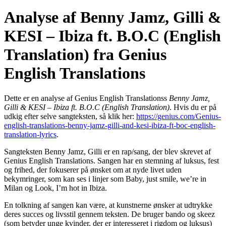
Analyse af Benny Jamz, Gilli &
KESI – Ibiza ft. B.O.C (English
Translation) fra Genius
English Translations
Dette er en analyse af Genius English Translationss
Benny Jamz,
Gilli & KESI – Ibiza ft. B.O.C (English Translation)
. Hvis du er på
udkig efter selve sangteksten, så klik her:
https://genius.com/Genius-
english-translations-benny-jamz-gilli-and-kesi-ibiza-ft-boc-english-
translation-lyrics
.
Sangteksten Benny Jamz, Gilli er en rap/sang, der blev skrevet af
Genius English Translations. Sangen har en stemning af luksus, fest
og frihed, der fokuserer på ønsket om at nyde livet uden
bekymringer, som kan ses i linjer som Baby, just smile, we’re in
Milan og Look, I’m hot in Ibiza.
En tolkning af sangen kan være, at kunstnerne ønsker at udtrykke
deres succes og livsstil gennem teksten. De bruger bando og skeez
(som betyder unge kvinder, der er interesseret i rigdom og luksus)