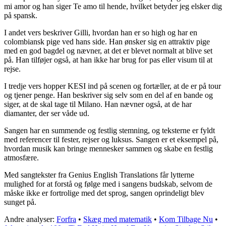
mi amor og han siger Te amo til hende, hvilket betyder jeg elsker dig
på spansk.
I andet vers beskriver Gilli, hvordan han er so high og har en
colombiansk pige ved hans side. Han ønsker sig en attraktiv pige
med en god bagdel og nævner, at det er blevet normalt at blive set
på. Han tilføjer også, at han ikke har brug for pas eller visum til at
rejse.
I tredje vers hopper KESI ind på scenen og fortæller, at de er på tour
og tjener penge. Han beskriver sig selv som en del af en bande og
siger, at de skal tage til Milano. Han nævner også, at de har
diamanter, der ser våde ud.
Sangen har en summende og festlig stemning, og teksterne er fyldt
med referencer til fester, rejser og luksus. Sangen er et eksempel på,
hvordan musik kan bringe mennesker sammen og skabe en festlig
atmosfære.
Med sangtekster fra Genius English Translations får lytterne
mulighed for at forstå og følge med i sangens budskab, selvom de
måske ikke er fortrolige med det sprog, sangen oprindeligt blev
sunget på.
Andre analyser:
Forfra
•
Skæg med matematik
•
Kom Tilbage Nu
•