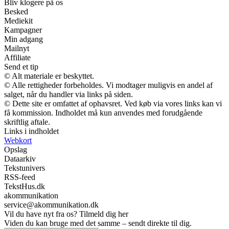
Bliv klogere på os
Besked
Mediekit
Kampagner
Min adgang
Mailnyt
Affiliate
Send et tip
© Alt materiale er beskyttet.
© Alle rettigheder forbeholdes. Vi modtager muligvis en andel af
salget, når du handler via links på siden.
© Dette site er omfattet af ophavsret. Ved køb via vores links kan vi
få kommission. Indholdet må kun anvendes med forudgående
skriftlig aftale.
Links i indholdet
Webkort
Opslag
Dataarkiv
Tekstunivers
RSS-feed
TekstHus.dk
akommunikation
service@akommunikation.dk
Vil du have nyt fra os? Tilmeld dig her
Viden du kan bruge med det samme – sendt direkte til dig.