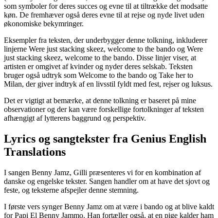
som symboler for deres succes og evne til at tiltrække det modsatte
køn. De fremhæver også deres evne til at rejse og nyde livet uden
økonomiske bekymringer.
Eksempler fra teksten, der underbygger denne tolkning, inkluderer
linjerne Were just stacking skeez, welcome to the bando og Were
just stacking skeez, welcome to the bando. Disse linjer viser, at
artisten er omgivet af kvinder og nyder deres selskab. Teksten
bruger også udtryk som Welcome to the bando og Take her to
Milan, der giver indtryk af en livsstil fyldt med fest, rejser og luksus.
Det er vigtigt at bemærke, at denne tolkning er baseret på mine
observationer og der kan være forskellige fortolkninger af teksten
afhængigt af lytterens baggrund og perspektiv.
Lyrics og sangtekster fra Genius English
Translations
I sangen Benny Jamz, Gilli præsenteres vi for en kombination af
danske og engelske tekster. Sangen handler om at have det sjovt og
feste, og teksterne afspejler denne stemning.
I første vers synger Benny Jamz om at være i bando og at blive kaldt
for Papi El Benny Jammo. Han fortæller også, at en pige kalder ham