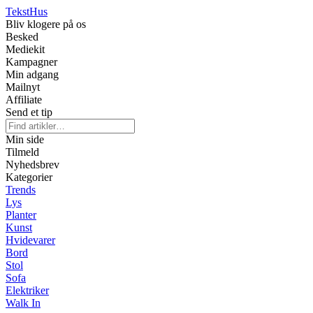
Tekst
Hus
Bliv klogere på os
Besked
Mediekit
Kampagner
Min adgang
Mailnyt
Affiliate
Send et tip
Min side
Tilmeld
Nyhedsbrev
Kategorier
Trends
Lys
Planter
Kunst
Hvidevarer
Bord
Stol
Sofa
Elektriker
Walk In