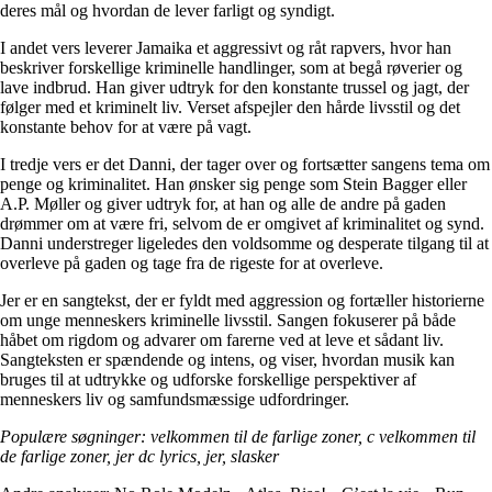
deres mål og hvordan de lever farligt og syndigt.
I andet vers leverer Jamaika et aggressivt og råt rapvers, hvor han
beskriver forskellige kriminelle handlinger, som at begå røverier og
lave indbrud. Han giver udtryk for den konstante trussel og jagt, der
følger med et kriminelt liv. Verset afspejler den hårde livsstil og det
konstante behov for at være på vagt.
I tredje vers er det Danni, der tager over og fortsætter sangens tema om
penge og kriminalitet. Han ønsker sig penge som Stein Bagger eller
A.P. Møller og giver udtryk for, at han og alle de andre på gaden
drømmer om at være fri, selvom de er omgivet af kriminalitet og synd.
Danni understreger ligeledes den voldsomme og desperate tilgang til at
overleve på gaden og tage fra de rigeste for at overleve.
Jer er en sangtekst, der er fyldt med aggression og fortæller historierne
om unge menneskers kriminelle livsstil. Sangen fokuserer på både
håbet om rigdom og advarer om farerne ved at leve et sådant liv.
Sangteksten er spændende og intens, og viser, hvordan musik kan
bruges til at udtrykke og udforske forskellige perspektiver af
menneskers liv og samfundsmæssige udfordringer.
Populære søgninger: velkommen til de farlige zoner, c velkommen til
de farlige zoner, jer dc lyrics, jer, slasker