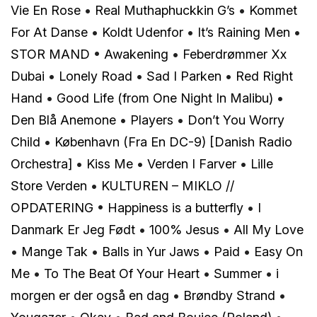
Vie En Rose
•
Real Muthaphuckkin G’s
•
Kommet
For At Danse
•
Koldt Udenfor
•
It’s Raining Men
•
STOR MAND
•
Awakening
•
Feberdrømmer Xx
Dubai
•
Lonely Road
•
Sad I Parken
•
Red Right
Hand
•
Good Life (from One Night In Malibu)
•
Den Blå Anemone
•
Players
•
Don’t You Worry
Child
•
København (Fra En DC-9) [Danish Radio
Orchestra]
•
Kiss Me
•
Verden I Farver
•
Lille
Store Verden
•
KULTUREN – MIKLO //
OPDATERING
•
Happiness is a butterfly
•
I
Danmark Er Jeg Født
•
100% Jesus
•
All My Love
•
Mange Tak
•
Balls in Yur Jaws
•
Paid
•
Easy On
Me
•
To The Beat Of Your Heart
•
Summer
•
​i
morgen er der også en dag
•
Brøndby Strand
•