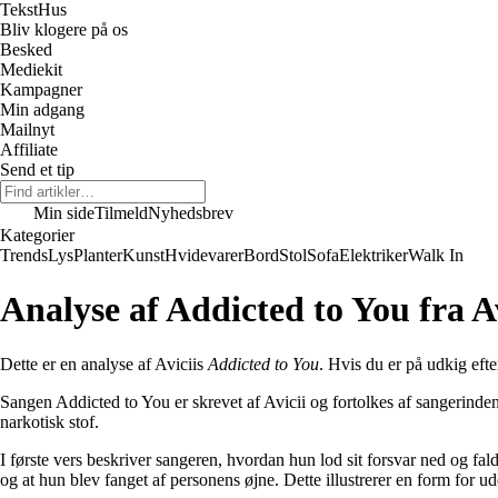
Tekst
Hus
Bliv klogere på os
Besked
Mediekit
Kampagner
Min adgang
Mailnyt
Affiliate
Send et tip
Min side
Tilmeld
Nyhedsbrev
Kategorier
Trends
Lys
Planter
Kunst
Hvidevarer
Bord
Stol
Sofa
Elektriker
Walk In
Analyse af Addicted to You fra Av
Dette er en analyse af Aviciis
Addicted to You
. Hvis du er på udkig efte
Sangen Addicted to You er skrevet af Avicii og fortolkes af sangerin
narkotisk stof.
I første vers beskriver sangeren, hvordan hun lod sit forsvar ned og fa
og at hun blev fanget af personens øjne. Dette illustrerer en form for u