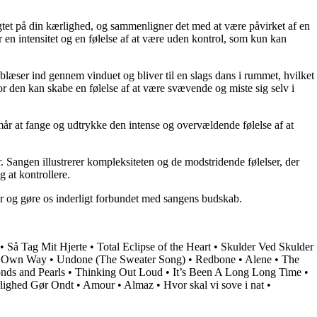
t på din kærlighed, og sammenligner det med at være påvirket af en
r en intensitet og en følelse af at være uden kontrol, som kun kan
æser ind gennem vinduet og bliver til en slags dans i rummet, hvilket
or den kan skabe en følelse af at være svævende og miste sig selv i
r at fange og udtrykke den intense og overvældende følelse af at
 Sangen illustrerer kompleksiteten og de modstridende følelser, der
 at kontrollere.
ter og gøre os inderligt forbundet med sangens budskab.
•
Så Tag Mit Hjerte
•
Total Eclipse of the Heart
•
Skulder Ved Skulder
r Own Way
•
Undone (The Sweater Song)
•
Redbone
•
Alene
•
The
nds and Pearls
•
Thinking Out Loud
•
It’s Been A Long Long Time
•
lighed Gør Ondt
•
Amour
•
Almaz
•
Hvor skal vi sove i nat
•