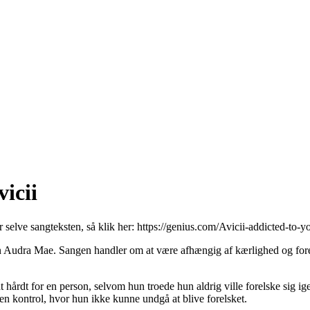
icii
r selve sangteksten, så klik her:
https://genius.com/Avicii-addicted-to-yo
den Audra Mae. Sangen handler om at være afhængig af kærlighed og for
ldt hårdt for en person, selvom hun troede hun aldrig ville forelske sig
den kontrol, hvor hun ikke kunne undgå at blive forelsket.