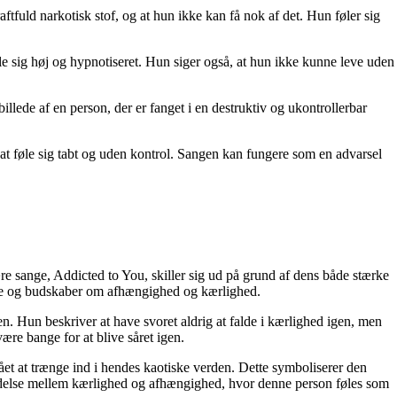
fuld narkotisk stof, og at hun ikke kan få nok af det. Hun føler sig
le sig høj og hypnotiseret. Hun siger også, at hun ikke kunne leve uden
lede af en person, der er fanget i en destruktiv og ukontrollerbar
t føle sig tabt og uden kontrol. Sangen kan fungere som en advarsel
e sange, Addicted to You, skiller sig ud på grund af dens både stærke
ybde og budskaber om afhængighed og kærlighed.
en. Hun beskriver at have svoret aldrig at falde i kærlighed igen, men
være bange for at blive såret igen.
et at trænge ind i hendes kaotiske verden. Dette symboliserer den
bindelse mellem kærlighed og afhængighed, hvor denne person føles som