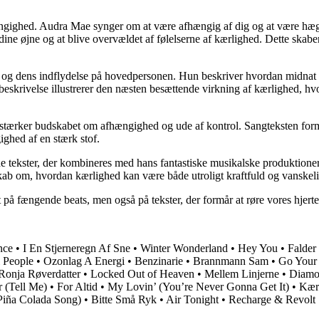
gighed. Audra Mae synger om at være afhængig af dig og at være hægte
 dine øjne og at blive overvældet af følelserne af kærlighed. Dette skabe
 og dens indflydelse på hovedpersonen. Hun beskriver hvordan midnat bl
 beskrivelse illustrerer den næsten besættende virkning af kærlighed, hv
stærker budskabet om afhængighed og ude af kontrol. Sangteksten formå
ghed af en stærk stof.
e tekster, der kombineres med hans fantastiske musikalske produktioner.
ab om, hvordan kærlighed kan være både utroligt kraftfuld og vanskelig
t på fængende beats, men også på tekster, der formår at røre vores hjer
nce
•
I En Stjerneregn Af Sne
•
Winter Wonderland
•
Hey You
•
Falder
l People
•
Ozonlag A Energi
•
Benzinarie
•
Brannmann Sam
•
Go You
Ronja Røverdatter
•
Locked Out of Heaven
•
Mellem Linjerne
•
Diamo
r (Tell Me)
•
For Altid
•
My Lovin’ (You’re Never Gonna Get It)
•
Kær
Piña Colada Song)
•
Bitte Små Ryk
•
Air Tonight
•
Recharge & Revolt