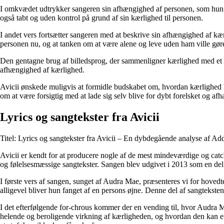
I omkvædet udtrykker sangeren sin afhængighed af personen, som hun er 
også tabt og uden kontrol på grund af sin kærlighed til personen.
I andet vers fortsætter sangeren med at beskrive sin afhængighed af kær
personen nu, og at tanken om at være alene og leve uden ham ville gør
Den gentagne brug af billedsprog, der sammenligner kærlighed med et sto
afhængighed af kærlighed.
Avicii ønskede muligvis at formidle budskabet om, hvordan kærlighed 
om at være forsigtig med at lade sig selv blive for dybt forelsket og a
Lyrics og sangtekster fra Avicii
Titel: Lyrics og sangtekster fra Avicii – En dybdegående analyse af Ad
Avicii er kendt for at producere nogle af de mest mindeværdige og cat
og følelsesmæssige sangtekster. Sangen blev udgivet i 2013 som en de
I første vers af sangen, sunget af Audra Mae, præsenteres vi for hovedt
alligevel bliver hun fanget af en persons øjne. Denne del af sangteksten 
I det efterfølgende for-chrous kommer der en vending til, hvor Audra 
helende og beroligende virkning af kærligheden, og hvordan den kan er