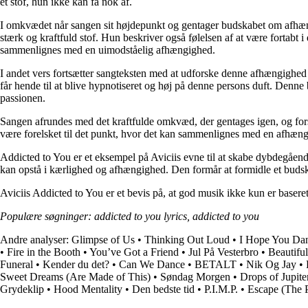
et stof, hun ikke kan få nok af.
I omkvædet når sangen sit højdepunkt og gentager budskabet om afhæn
stærk og kraftfuld stof. Hun beskriver også følelsen af at være fortabt i
sammenlignes med en uimodståelig afhængighed.
I andet vers fortsætter sangteksten med at udforske denne afhængighed
får hende til at blive hypnotiseret og høj på denne persons duft. Denne
passionen.
Sangen afrundes med det kraftfulde omkvæd, der gentages igen, og for
være forelsket til det punkt, hvor det kan sammenlignes med en afhængi
Addicted to You er et eksempel på Aviciis evne til at skabe dybdegåend
kan opstå i kærlighed og afhængighed. Den formår at formidle et budsk
Aviciis Addicted to You er et bevis på, at god musik ikke kun er basere
Populære søgninger: addicted to you lyrics, addicted to you
Andre analyser:
Glimpse of Us
•
Thinking Out Loud
•
I Hope You Da
•
Fire in the Booth
•
You’ve Got a Friend
•
Jul På Vesterbro
•
Beautifu
Funeral
•
Kender du det?
•
Can We Dance
•
BETALT
•
Nik Og Jay
•
Sweet Dreams (Are Made of This)
•
Søndag Morgen
•
Drops of Jupite
Grydeklip
•
Hood Mentality
•
Den bedste tid
•
P.I.M.P.
•
Escape (The 