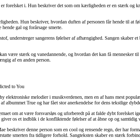
forelsket i. Hun beskriver det som om kærligheden er en stærk og kraft
ligheden. Hun beskriver, hvordan duften af personen får hende til at fø
e hende gal og forårsage smerte.
f, understreger sangerens følelser af afhængighed. Sangen skaber et bil
kan være stærk og vanedannende, og hvordan det kan få mennesker til a
fhængig af en anden person.
dicted to You
chy elektroniske melodier i musikverdenen, men en af hans mest populær
l af albummet True og har fået stor anerkendelse for dens tekstlige d
emaet om at være forsvarsløs og uforberedt på at falde dybt forelsket ig
giver os et indblik i de konfliktende følelser af at åbne op og samtidig 
Mae beskriver denne person som en cool og rensende regn, der har formå
statte smerten fra tidligere forhold. Sangteksten skaber en stærk for