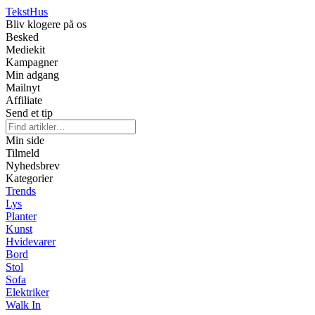
Tekst
Hus
Bliv klogere på os
Besked
Mediekit
Kampagner
Min adgang
Mailnyt
Affiliate
Send et tip
Min side
Tilmeld
Nyhedsbrev
Kategorier
Trends
Lys
Planter
Kunst
Hvidevarer
Bord
Stol
Sofa
Elektriker
Walk In