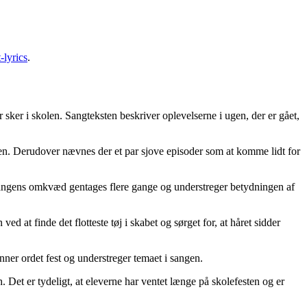
-lyrics
.
ker i skolen. Sangteksten beskriver oplevelserne i ugen, der er gået,
timen. Derudover nævnes der et par sjove episoder som at komme lidt for
r. Sangens omkvæd gentages flere gange og understreger betydningen af
ved at finde det flotteste tøj i skabet og sørget for, at håret sidder
er ordet fest og understreger temaet i sangen.
Det er tydeligt, at eleverne har ventet længe på skolefesten og er