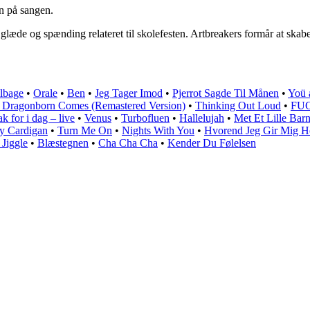
en på sangen.
f glæde og spænding relateret til skolefesten. Artbreakers formår at ska
lbage
•
Orale
•
Ben
•
Jeg Tager Imod
•
Pjerrot Sagde Til Månen
•
Yoü 
 Dragonborn Comes (Remastered Version)
•
Thinking Out Loud
•
FU
k for i dag – live
•
Venus
•
Turbofluen
•
Hallelujah
•
Met Et Lille Bar
My Cardigan
•
Turn Me On
•
Nights With You
•
Hvorend Jeg Gir Mig H
 Jiggle
•
Blæstegnen
•
Cha Cha Cha
•
Kender Du Følelsen