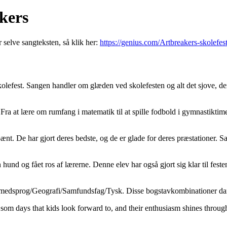
akers
r selve sangteksten, så klik her:
https://genius.com/Artbreakers-skolefest
efest. Sangen handler om glæden ved skolefesten og alt det sjove, der s
n. Fra at lære om rumfang i matematik til at spille fodbold i gymnastik
g pænt. De har gjort deres bedste, og de er glade for deres præstatione
hund og fået ros af lærerne. Denne elev har også gjort sig klar til festen 
emmedsprog/Geografi/Samfundsfag/Tysk. Disse bogstavkombinationer dann
om days that kids look forward to, and their enthusiasm shines through. 