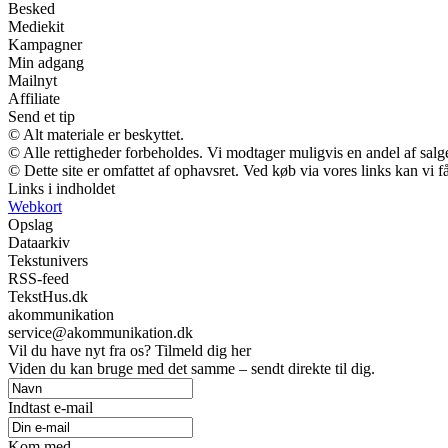
Besked
Mediekit
Kampagner
Min adgang
Mailnyt
Affiliate
Send et tip
© Alt materiale er beskyttet.
© Alle rettigheder forbeholdes. Vi modtager muligvis en andel af salge
© Dette site er omfattet af ophavsret. Ved køb via vores links kan vi
Links i indholdet
Webkort
Opslag
Dataarkiv
Tekstunivers
RSS-feed
TekstHus.dk
akommunikation
service@akommunikation.dk
Vil du have nyt fra os? Tilmeld dig her
Viden du kan bruge med det samme – sendt direkte til dig.
Indtast e-mail
Kom med