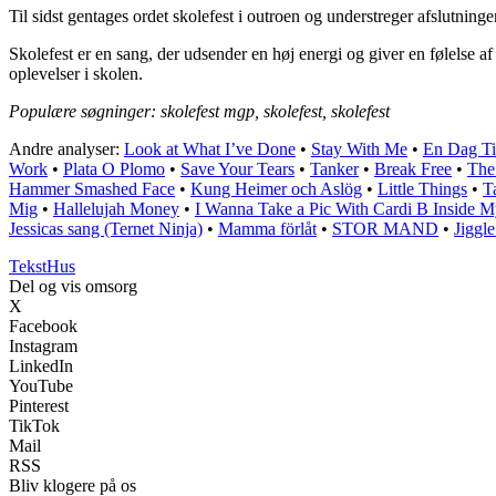
Til sidst gentages ordet skolefest i outroen og understreger afslutning
Skolefest er en sang, der udsender en høj energi og giver en følelse a
oplevelser i skolen.
Populære søgninger: skolefest mgp, skolefest, skolefest
Andre analyser:
Look at What I’ve Done
•
Stay With Me
•
En Dag Ti
Work
•
Plata O Plomo
•
Save Your Tears
•
Tanker
•
Break Free
•
The
Hammer Smashed Face
•
Kung Heimer och Aslög
•
Little Things
•
Ta
Mig
•
Hallelujah Money
•
I Wanna Take a Pic With Cardi B Inside 
Jessicas sang (Ternet Ninja)
•
Mamma förlåt
•
STOR MAND
•
Jiggle
Tekst
Hus
Del og vis omsorg
X
Facebook
Instagram
LinkedIn
YouTube
Pinterest
TikTok
Mail
RSS
Bliv klogere på os