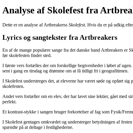
Analyse af Skolefest fra Artbre
Dette er en analyse af Artbreakerss
Skolefest
. Hvis du er på udkig efte
Lyrics og sangtekster fra Artbreakers
En af de mange populære sange fra det danske band Artbreakers er Skol
før skolefesten finder sted.
I første vers fortælles der om forskellige begivenheder i løbet af uge
sent i gang en tirsdag og drømme om at få tidligt fri i geografitimen.
I Skolefest understreges det, at eleverne har været søde og opført si
skolefesten.
Andet vers fortæller om en elev, der har lavet sine lektier, gået med sin 
perfekt.
Et kontrast-stykke i sangen bruger forkortelser af fag som Fysik/Fr
I Skolefest gentages omkvædet og understreger betydningen af festen s
spændte på at deltage i festlighederne.