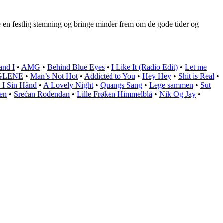
be en festlig stemning og bringe minder frem om de gode tider og
and I
•
AMG
•
Behind Blue Eyes
•
I Like It (Radio Edit)
•
Let me
GLENE
•
Man’s Not Hot
•
Addicted to You
•
Hey Hey
•
Shit is Real
•
n I Sin Hånd
•
A Lovely Night
•
Quangs Sang
•
Lege sammen
•
Sut
en
•
Srećan Rođendan
•
Lille Frøken Himmelblå
•
Nik Og Jay
•