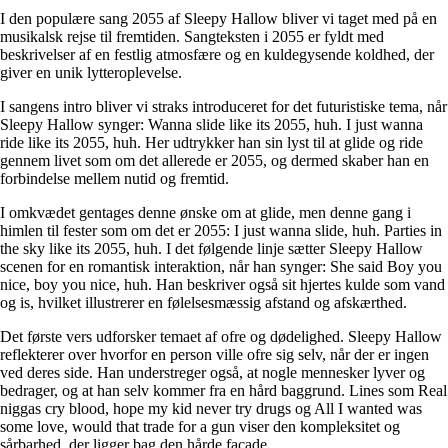
I den populære sang 2055 af Sleepy Hallow bliver vi taget med på en
musikalsk rejse til fremtiden. Sangteksten i 2055 er fyldt med
beskrivelser af en festlig atmosfære og en kuldegysende koldhed, der
giver en unik lytteroplevelse.
I sangens intro bliver vi straks introduceret for det futuristiske tema, når
Sleepy Hallow synger: Wanna slide like its 2055, huh. I just wanna
ride like its 2055, huh. Her udtrykker han sin lyst til at glide og ride
gennem livet som om det allerede er 2055, og dermed skaber han en
forbindelse mellem nutid og fremtid.
I omkvædet gentages denne ønske om at glide, men denne gang i
himlen til fester som om det er 2055: I just wanna slide, huh. Parties in
the sky like its 2055, huh. I det følgende linje sætter Sleepy Hallow
scenen for en romantisk interaktion, når han synger: She said Boy you
nice, boy you nice, huh. Han beskriver også sit hjertes kulde som vand
og is, hvilket illustrerer en følelsesmæssig afstand og afskærthed.
Det første vers udforsker temaet af ofre og dødelighed. Sleepy Hallow
reflekterer over hvorfor en person ville ofre sig selv, når der er ingen
ved deres side. Han understreger også, at nogle mennesker lyver og
bedrager, og at han selv kommer fra en hård baggrund. Lines som Real
niggas cry blood, hope my kid never try drugs og All I wanted was
some love, would that trade for a gun viser den kompleksitet og
sårbarhed, der ligger bag den hårde facade.