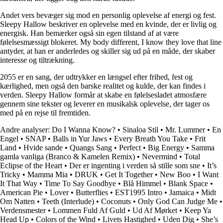
Andet vers bevæger sig mod en personlig oplevelse af energi og fest.
Sleepy Hallow beskriver en oplevelse med en kvinde, der er livlig og
energisk. Han bemærker også sin egen tilstand af at være
følelsesmæssigt blokeret. My body different, I know they love that line
antyder, at han er anderledes og skiller sig ud på en måde, der skaber
interesse og tiltrækning.
2055 er en sang, der udtrykker en længsel efter frihed, fest og
kærlighed, men også den barske realitet og kulde, der kan findes i
verden. Sleepy Hallow formår at skabe en følelsesladet atmosfære
gennem sine tekster og leverer en musikalsk oplevelse, der tager os
med på en rejse til fremtiden.
Andre analyser:
Do I Wanna Know?
•
Sinaloa Stil
•
Mr. Lummer
•
En
Engel
•
SNAP
•
Balls in Yur Jaws
•
Every Breath You Take
•
Frit
Land
•
Hvide sande
•
Quangs Sang
•
Perfect
•
Big Energy
•
Samma
gamla vanliga (Branco & Kamelen Remix)
•
Nevermind
•
Total
Eclipse of the Heart
•
Der er ingenting i verden så stille som sne
•
It’s
Tricky
•
Mamma Mia
•
DRUK
•
Get It Together
•
New Boo
•
I Want
It That Way
•
Time To Say Goodbye
•
Blå Himmel
•
Blank Space
•
American Pie
•
Lover
•
Butterflies
•
EST1995 Intro
•
Jamaica
•
Midt
Om Natten
•
Teeth (Interlude)
•
Coconuts
•
Only God Can Judge Me
•
Verdensmester
•
Lommen Fuld Af Guld
•
Ud Af Mørket
•
Keep Ya
Head Up
•
Colors of the Wind
•
Livets Hastighed
•
Uden Dig
•
She’s