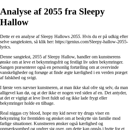
Analyse af 2055 fra Sleepy
Hallow
Dette er en analyse af Sleepy Hallows
2055
. Hvis du er på udkig efter
selve sangteksten, så klik her:
https://genius.com/Sleepy-hallow-2055-
lyrics
.
Denne sangtekst, 2055 af Sleepy Hallow, handler om kunstnerens
ønske om at leve et bekymringsfrit og festligt liv uden bekymringer.
Sangen præsenterer også en personlig fortælling om at overvinde
vanskeligheder og forsøge at finde ægte kærlighed i en verden præget
af falskhed og svigt.
I første vers nævner kunstneren, at man ikke skal ofre sig selv, da man
alligevel kan dø, og at der ikke er nogen ved siden af ​​en. Det antyder,
at det er vigtigt at leve livet fuldt ud og ikke lade frygt eller
bekymringer holde en tilbage.
Real niggas cry blood, hope my kid never try drugs viser en
bekymring for fremtiden og ønsket om at beskytte sin familie mod
farlige situationer. Kunstneren ønsker også kærlighed og
opmærksomhed og undrer sig over, om dette kan opnås i bytte for et