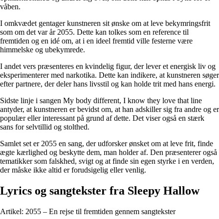
våben.
I omkvædet gentager kunstneren sit ønske om at leve bekymringsfrit
som om det var år 2055. Dette kan tolkes som en reference til
fremtiden og en idé om, at i en ideel fremtid ville festerne være
himmelske og ubekymrede.
I andet vers præsenteres en kvindelig figur, der lever et energisk liv og
eksperimenterer med narkotika. Dette kan indikere, at kunstneren søger
efter partnere, der deler hans livsstil og kan holde trit med hans energi.
Sidste linje i sangen My body different, I know they love that line
antyder, at kunstneren er bevidst om, at han adskiller sig fra andre og er
populær eller interessant på grund af dette. Det viser også en stærk
sans for selvtillid og stolthed.
Samlet set er 2055 en sang, der udforsker ønsket om at leve frit, finde
ægte kærlighed og beskytte dem, man holder af. Den præsenterer også
tematikker som falskhed, svigt og at finde sin egen styrke i en verden,
der måske ikke altid er forudsigelig eller venlig.
Lyrics og sangtekster fra Sleepy Hallow
Artikel: 2055 – En rejse til fremtiden gennem sangtekster