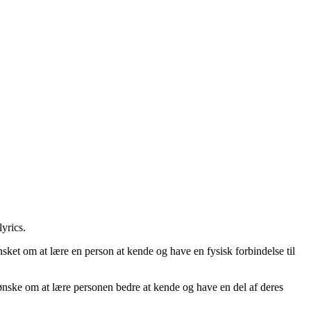
lyrics
.
ket om at lære en person at kende og have en fysisk forbindelse til
 ønske om at lære personen bedre at kende og have en del af deres