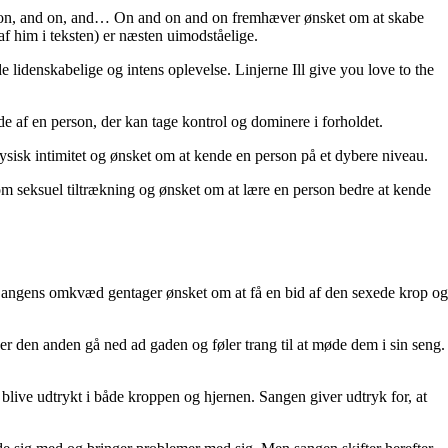
and on, and on, and… On and on and on fremhæver ønsket om at skabe
 him i teksten) er næsten uimodståelige.
 lidenskabelige og intens oplevelse. Linjerne Ill give you love to the
ede af en person, der kan tage kontrol og dominere i forholdet.
fysisk intimitet og ønsket om at kende en person på et dybere niveau.
 om seksuel tiltrækning og ønsket om at lære en person bedre at kende
 Sangens omkvæd gentager ønsket om at få en bid af den sexede krop og
er den anden gå ned ad gaden og føler trang til at møde dem i sin seng.
 blive udtrykt i både kroppen og hjernen. Sangen giver udtryk for, at