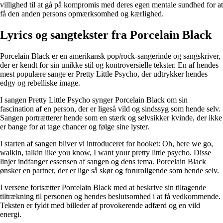
villighed til at gå på kompromis med deres egen mentale sundhed for at
få den anden persons opmærksomhed og kærlighed.
Lyrics og sangtekster fra Porcelain Black
Porcelain Black er en amerikansk pop/rock-sangerinde og sangskriver,
der er kendt for sin unikke stil og kontroversielle tekster. En af hendes
mest populære sange er Pretty Little Psycho, der udtrykker hendes
edgy og rebelliske image.
I sangen Pretty Little Psycho synger Porcelain Black om sin
fascination af en person, der er ligeså vild og sindssyg som hende selv.
Sangen portrætterer hende som en stærk og selvsikker kvinde, der ikke
er bange for at tage chancer og følge sine lyster.
I starten af sangen bliver vi introduceret for hooket: Oh, here we go,
walkin, talkin like you know, I want your pretty little psycho. Disse
linjer indfanger essensen af sangen og dens tema. Porcelain Black
ønsker en partner, der er lige så skør og foruroligende som hende selv.
I versene fortsætter Porcelain Black med at beskrive sin tiltagende
tiltrækning til personen og hendes beslutsomhed i at få vedkommende.
Teksten er fyldt med billeder af provokerende adfærd og en vild
energi.