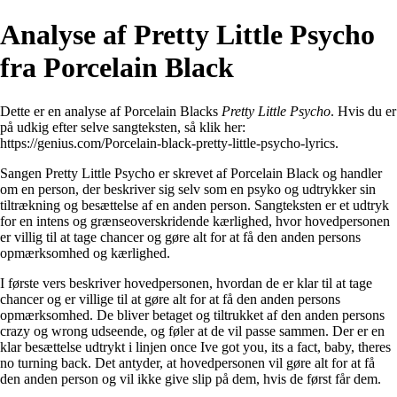
Analyse af Pretty Little Psycho
fra Porcelain Black
Dette er en analyse af Porcelain Blacks
Pretty Little Psycho
. Hvis du er
på udkig efter selve sangteksten, så klik her:
https://genius.com/Porcelain-black-pretty-little-psycho-lyrics
.
Sangen Pretty Little Psycho er skrevet af Porcelain Black og handler
om en person, der beskriver sig selv som en psyko og udtrykker sin
tiltrækning og besættelse af en anden person. Sangteksten er et udtryk
for en intens og grænseoverskridende kærlighed, hvor hovedpersonen
er villig til at tage chancer og gøre alt for at få den anden persons
opmærksomhed og kærlighed.
I første vers beskriver hovedpersonen, hvordan de er klar til at tage
chancer og er villige til at gøre alt for at få den anden persons
opmærksomhed. De bliver betaget og tiltrukket af den anden persons
crazy og wrong udseende, og føler at de vil passe sammen. Der er en
klar besættelse udtrykt i linjen once Ive got you, its a fact, baby, theres
no turning back. Det antyder, at hovedpersonen vil gøre alt for at få
den anden person og vil ikke give slip på dem, hvis de først får dem.