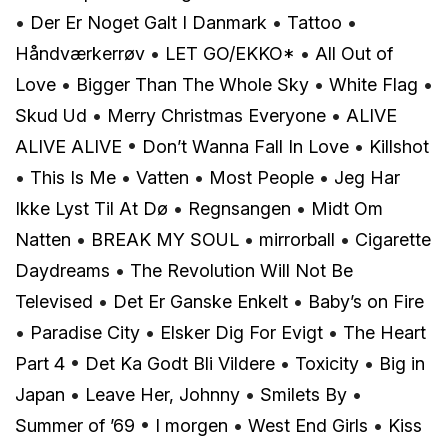
•
Der Er Noget Galt I Danmark
•
Tattoo
•
Håndværkerrøv
•
LET GO/EKKO*
•
All Out of
Love
•
Bigger Than The Whole Sky
•
White Flag
•
Skud Ud
•
Merry Christmas Everyone
•
ALIVE
ALIVE ALIVE
•
Don’t Wanna Fall In Love
•
Killshot
•
This Is Me
•
Vatten
•
Most People
•
Jeg Har
Ikke Lyst Til At Dø
•
Regnsangen
•
Midt Om
Natten
•
BREAK MY SOUL
•
​mirrorball
•
Cigarette
Daydreams
•
The Revolution Will Not Be
Televised
•
Det Er Ganske Enkelt
•
Baby’s on Fire
•
Paradise City
•
Elsker Dig For Evigt
•
The Heart
Part 4
•
Det Ka Godt Bli Vildere
•
Toxicity
•
Big in
Japan
•
Leave Her, Johnny
•
Smilets By
•
Summer of ’69
•
I morgen
•
West End Girls
•
Kiss