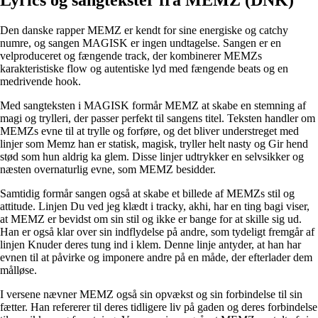
Den danske rapper MEMZ er kendt for sine energiske og catchy
numre, og sangen MAGISK er ingen undtagelse. Sangen er en
velproduceret og fængende track, der kombinerer MEMZs
karakteristiske flow og autentiske lyd med fængende beats og en
medrivende hook.
Med sangteksten i MAGISK formår MEMZ at skabe en stemning af
magi og trylleri, der passer perfekt til sangens titel. Teksten handler om
MEMZs evne til at trylle og forføre, og det bliver understreget med
linjer som Memz han er statisk, magisk, tryller helt nasty og Gir hend
stød som hun aldrig ka glem. Disse linjer udtrykker en selvsikker og
næsten overnaturlig evne, som MEMZ besidder.
Samtidig formår sangen også at skabe et billede af MEMZs stil og
attitude. Linjen Du ved jeg klædt i tracky, akhi, har en ting bagi viser,
at MEMZ er bevidst om sin stil og ikke er bange for at skille sig ud.
Han er også klar over sin indflydelse på andre, som tydeligt fremgår af
linjen Knuder deres tung ind i klem. Denne linje antyder, at han har
evnen til at påvirke og imponere andre på en måde, der efterlader dem
målløse.
I versene nævner MEMZ også sin opvækst og sin forbindelse til sin
fætter. Han refererer til deres tidligere liv på gaden og deres forbindelse