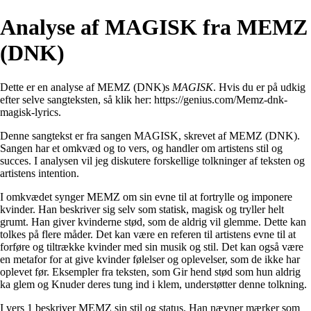
Analyse af MAGISK fra MEMZ
(DNK)
Dette er en analyse af MEMZ (DNK)s
MAGISK
. Hvis du er på udkig
efter selve sangteksten, så klik her:
https://genius.com/Memz-dnk-
magisk-lyrics
.
Denne sangtekst er fra sangen MAGISK, skrevet af MEMZ (DNK).
Sangen har et omkvæd og to vers, og handler om artistens stil og
succes. I analysen vil jeg diskutere forskellige tolkninger af teksten og
artistens intention.
I omkvædet synger MEMZ om sin evne til at fortrylle og imponere
kvinder. Han beskriver sig selv som statisk, magisk og tryller helt
grumt. Han giver kvinderne stød, som de aldrig vil glemme. Dette kan
tolkes på flere måder. Det kan være en referen til artistens evne til at
forføre og tiltrække kvinder med sin musik og stil. Det kan også være
en metafor for at give kvinder følelser og oplevelser, som de ikke har
oplevet før. Eksempler fra teksten, som Gir hend stød som hun aldrig
ka glem og Knuder deres tung ind i klem, understøtter denne tolkning.
I vers 1 beskriver MEMZ sin stil og status. Han nævner mærker som