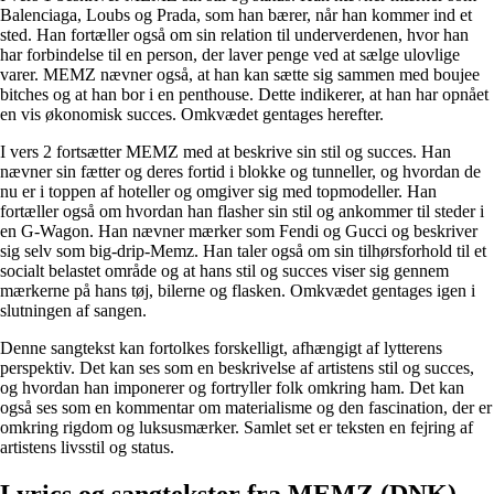
Balenciaga, Loubs og Prada, som han bærer, når han kommer ind et
sted. Han fortæller også om sin relation til underverdenen, hvor han
har forbindelse til en person, der laver penge ved at sælge ulovlige
varer. MEMZ nævner også, at han kan sætte sig sammen med boujee
bitches og at han bor i en penthouse. Dette indikerer, at han har opnået
en vis økonomisk succes. Omkvædet gentages herefter.
I vers 2 fortsætter MEMZ med at beskrive sin stil og succes. Han
nævner sin fætter og deres fortid i blokke og tunneller, og hvordan de
nu er i toppen af hoteller og omgiver sig med topmodeller. Han
fortæller også om hvordan han flasher sin stil og ankommer til steder i
en G-Wagon. Han nævner mærker som Fendi og Gucci og beskriver
sig selv som big-drip-Memz. Han taler også om sin tilhørsforhold til et
socialt belastet område og at hans stil og succes viser sig gennem
mærkerne på hans tøj, bilerne og flasken. Omkvædet gentages igen i
slutningen af sangen.
Denne sangtekst kan fortolkes forskelligt, afhængigt af lytterens
perspektiv. Det kan ses som en beskrivelse af artistens stil og succes,
og hvordan han imponerer og fortryller folk omkring ham. Det kan
også ses som en kommentar om materialisme og den fascination, der er
omkring rigdom og luksusmærker. Samlet set er teksten en fejring af
artistens livsstil og status.
Lyrics og sangtekster fra MEMZ (DNK)