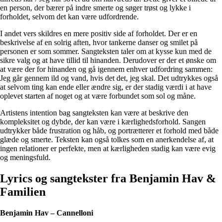
en person, der bærer på indre smerte og søger trøst og lykke i
forholdet, selvom det kan være udfordrende.
I andet vers skildres en mere positiv side af forholdet. Der er en
beskrivelse af en solrig aften, hvor tankerne danser og smilet på
personen er som sommer. Sangteksten taler om at kysse kun med de
sikre valg og at have tillid til hinanden. Derudover er der et ønske om
at være der for hinanden og gå igennem enhver udfordring sammen:
Jeg går gennem ild og vand, hvis det det, jeg skal. Det udtrykkes også
at selvom ting kan ende eller ændre sig, er der stadig værdi i at have
oplevet starten af noget og at være forbundet som sol og måne.
Artistens intention bag sangteksten kan være at beskrive den
kompleksitet og dybde, der kan være i kærlighedsforhold. Sangen
udtrykker både frustration og håb, og portrætterer et forhold med både
glæde og smerte. Teksten kan også tolkes som en anerkendelse af, at
ingen relationer er perfekte, men at kærligheden stadig kan være evig
og meningsfuld.
Lyrics og sangtekster fra Benjamin Hav &
Familien
Benjamin Hav – Cannelloni