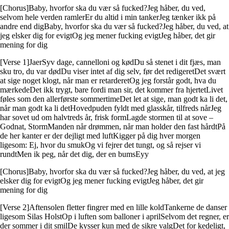
[Chorus]Baby, hvorfor ska du vær så fucked?Jeg håber, du ved,
selvom hele verden ramlerEr du altid i min tankerJeg tænker ikk på
andre end digBaby, hvorfor ska du vær så fucked?Jeg håber, du ved, at
jeg elsker dig for evigtOg jeg mener fucking evigtJeg håber, det gir
mening for dig
[Verse 1]JaerSyv dage, cannelloni og kødDu så stenet i dit fjæs, man
sku tro, du var dødDu viser intet af dig selv, før det redigeretDet svært
at sige noget klogt, når man er retarderetOg jeg forstår godt, hva du
mærkedeDet ikk trygt, bare fordi man sir, det kommer fra hjertetLivet
føles som den allerførste sommertimeDet let at sige, man godt ka li det,
når man godt ka li detHovedpuden fyldt med glasskår, tilfreds nårJeg
har sovet ud om halvtreds år, frisk formLagde stormen til at sove –
Godnat, StormManden når drømmen, når man holder den fast hårdtPå
de her kanter er der dejligt med luftKigger på dig hver morgen
ligesom: Ej, hvor du smukOg vi fejrer det tungt, og så rejser vi
rundtMen ik peg, når det dig, der en bumsEyy
[Chorus]Baby, hvorfor ska du vær så fucked?Jeg håber, du ved, at jeg
elsker dig for evigtOg jeg mener fucking evigtJeg håber, det gir
mening for dig
[Verse 2]Aftensolen fletter fingrer med en lille koldTankerne de danser
ligesom Silas HolstOp i luften som balloner i aprilSelvom det regner, er
der sommer i dit smilDe kysser kun med de sikre valgDet for kedeligt,