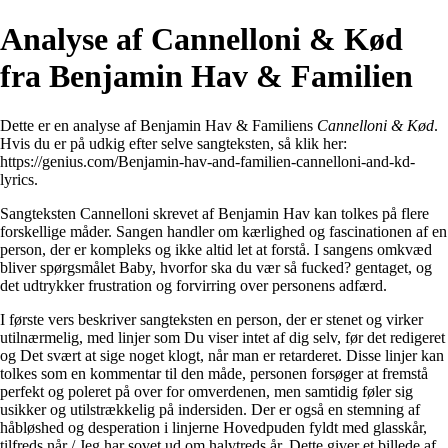
Analyse af Cannelloni & Kød
fra Benjamin Hav & Familien
Dette er en analyse af Benjamin Hav & Familiens
Cannelloni & Kød
.
Hvis du er på udkig efter selve sangteksten, så klik her:
https://genius.com/Benjamin-hav-and-familien-cannelloni-and-kd-
lyrics
.
Sangteksten Cannelloni skrevet af Benjamin Hav kan tolkes på flere
forskellige måder. Sangen handler om kærlighed og fascinationen af en
person, der er kompleks og ikke altid let at forstå. I sangens omkvæd
bliver spørgsmålet Baby, hvorfor ska du vær så fucked? gentaget, og
det udtrykker frustration og forvirring over personens adfærd.
I første vers beskriver sangteksten en person, der er stenet og virker
utilnærmelig, med linjer som Du viser intet af dig selv, før det redigeret
og Det svært at sige noget klogt, når man er retarderet. Disse linjer kan
tolkes som en kommentar til den måde, personen forsøger at fremstå
perfekt og poleret på over for omverdenen, men samtidig føler sig
usikker og utilstrækkelig på indersiden. Der er også en stemning af
håbløshed og desperation i linjerne Hovedpuden fyldt med glasskår,
tilfreds når / Jeg har sovet ud om halvtreds år. Dette giver et billede af