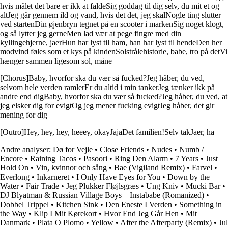
hvis målet det bare er ikk at faldeSig goddag til dig selv, du mit et og
altJeg går gennem ild og vand, hvis det det, jeg skalNogle ting slutter
ved startenDin øjenbryn tegnet på en scooter i markenSig noget klogt,
og så lytter jeg gerneMen lad vær at pege fingre med din
kyllingehjerne, jaerHun har lyst til ham, han har lyst til hendeDen her
modvind føles som et kys på kindenSolstrålehistorie, babe, tro på detVi
hænger sammen ligesom sol, måne
[Chorus]Baby, hvorfor ska du vær så fucked?Jeg håber, du ved,
selvom hele verden ramlerEr du altid i min tankerJeg tænker ikk på
andre end digBaby, hvorfor ska du vær så fucked?Jeg håber, du ved, at
jeg elsker dig for evigtOg jeg mener fucking evigtJeg håber, det gir
mening for dig
[Outro]Hey, hey, hey, heeey, okayJajaDet familien!Selv takJaer, ha
Andre analyser:
Dø for Vejle
•
Close Friends
•
Nudes
•
Numb /
Encore
•
Raining Tacos
•
Pasoori
•
Ring Den Alarm
•
7 Years
•
Just
Hold On
•
Vin, kvinnor och sång
•
Bae (Vigiland Remix)
•
Farvel
•
Everlong
•
Inkarneret
•
I Only Have Eyes for You
•
Down by the
Water
•
Fair Trade
•
Jeg Plukker Fløjlsgræs
•
Ung Kniv
•
Mucki Bar
•
DJ Blyatman & Russian Village Boys – Instababe (Romanized)
•
Dobbel Trippel
•
Kitchen Sink
•
Den Eneste I Verden
•
Something in
the Way
•
Klip I Mit Kørekort
•
Hvor End Jeg Går Hen
•
Mit
Danmark
•
Plata O Plomo
•
Yellow
•
After the Afterparty (Remix)
•
Jul